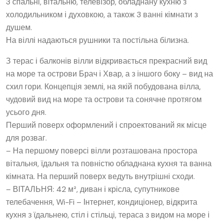
3 спальні, вітальню, телевізор, обладнану кухню з
холодильником і духовкою, а також 3 ванні кімнати з
душем.
На віллі надаються рушники та постільна білизна.
З терас і балконів вілли відкривається прекрасний вид
на море та острови Брач ​​і Хвар, а з іншого боку – вид на
схил гори. Концепція землі, на якій побудована вілла,
чудовий вид на море та острови та сонячне протягом
усього дня.
Перший поверх оформлений і спроектований як місце
для розваг.
– На першому поверсі вілли розташована простора
вітальня, їдальня та повністю обладнана кухня та ванна
кімната. На перший поверх ведуть внутрішні сходи.
– ВІТАЛЬНЯ: 42 м², диван і крісла, супутникове
телебачення, Wi-Fi – Інтернет, кондиціонер, відкрита
кухня з їдальнею, стіл і стільці, тераса з видом на море і