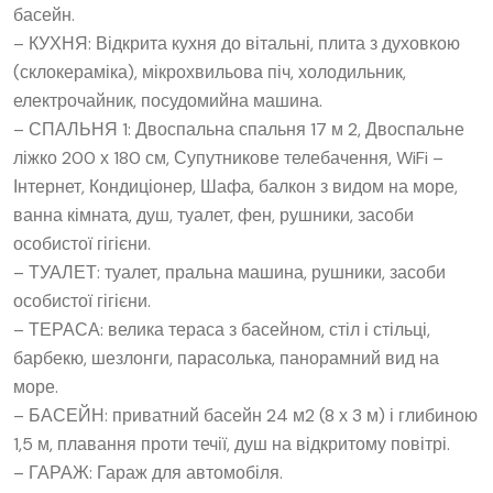
басейн.
– КУХНЯ: Відкрита кухня до вітальні, плита з духовкою
(склокераміка), мікрохвильова піч, холодильник,
електрочайник, посудомийна машина.
– СПАЛЬНЯ 1: Двоспальна спальня 17 м 2, Двоспальне
ліжко 200 х 180 см, Супутникове телебачення, WiFi –
Інтернет, Кондиціонер, Шафа, балкон з видом на море,
ванна кімната, душ, туалет, фен, рушники, засоби
особистої гігієни.
– ТУАЛЕТ: туалет, пральна машина, рушники, засоби
особистої гігієни.
– ТЕРАСА: велика тераса з басейном, стіл і стільці,
барбекю, шезлонги, парасолька, панорамний вид на
море.
– БАСЕЙН: приватний басейн 24 м2 (8 х 3 м) і глибиною
1,5 м, плавання проти течії, душ на відкритому повітрі.
– ГАРАЖ: Гараж для автомобіля.