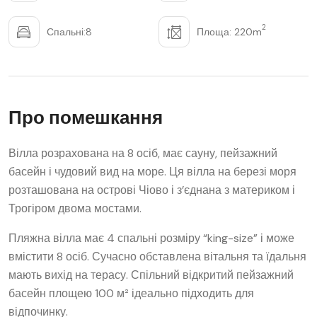
2
Спальні:8
Площа: 220m
Про помешкання
Вілла розрахована на 8 осіб, має сауну, пейзажний
басейн і чудовий вид на море. Ця вілла на березі моря
розташована на острові Чіово і з’єднана з материком і
Трогіром двома мостами.
Пляжна вілла має 4 спальні розміру “king-size” і може
вмістити 8 осіб. Сучасно обставлена ​​вітальня та їдальня
мають вихід на терасу. Спільний відкритий пейзажний
басейн площею 100 м² ідеально підходить для
відпочинку.