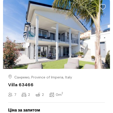
Санремо, Province of Imperia, Italy
Villa 63466
2
7
2
2
0m