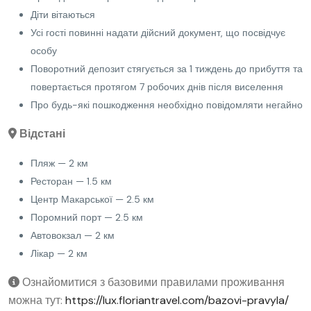
Діти вітаються
Усі гості повинні надати дійсний документ, що посвідчує
особу
Поворотний депозит стягується за 1 тиждень до прибуття та
повертається протягом 7 робочих днів після виселення
Про будь-які пошкодження необхідно повідомляти негайно
Відстані
Пляж — 2 км
Ресторан — 1.5 км
Центр Макарської — 2.5 км
Поромний порт — 2.5 км
Автовокзал — 2 км
Лікар — 2 км
Ознайомитися з базовими правилами проживання
можна тут:
https://lux.floriantravel.com/bazovi-pravyla/