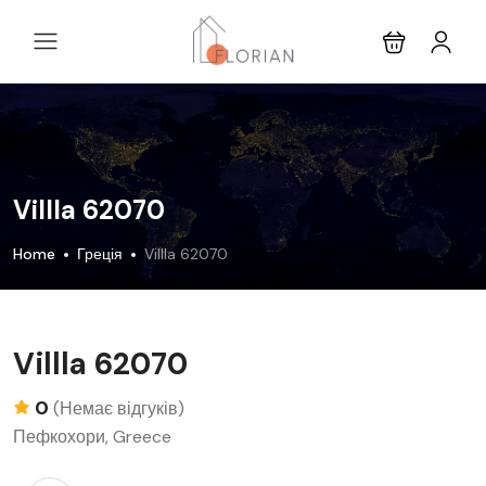
Villla 62070
Home
Греція
Villla 62070
Villla 62070
0
(Немає відгуків)
Пефкохори, Greece