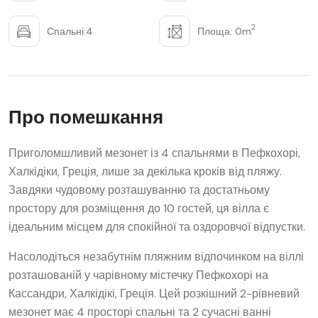
2
Спальні:4
Площа: 0m
Про помешкання
Приголомшливий мезонет із 4 спальнями в Пефкохорі,
Халкідіки, Греція, лише за декілька кроків від пляжу.
Завдяки чудовому розташуванню та достатньому
простору для розміщення до 10 гостей, ця вілла є
ідеальним місцем для спокійної та оздоровчої відпустки.
Насолодіться незабутнім пляжним відпочинком на віллі
розташованій у чарівному містечку Пефкохорі на
Кассандри, Халкідікі, Греція. Цей розкішний 2-рівневий
мезонет має 4 просторі спальні та 2 сучасні ванні