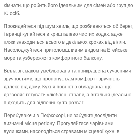
кімнати, що робить його ідеальним для сімей або груп до
10 осіб.
Прокидайтеся під шум хвиль, що розбиваються об берег,
і вранці купайтеся в кришталево чистих водах, адже
пляж знаходиться всього в декількох кроках від вілли.
Насолоджуйтеся приголомшливим видом на Егейське
море та узбережжя з комфортного балкону.
Вілла зі смаком умебльована та прикрашена сучасними
зручностями, що пропонує вам комфорт і зручність
далеко від дому. Кухня повністю обладнана, що
дозволяє готувати улюблені страви, а вітальня ідеально
підходить для відпочинку та розваг.
Перебуваючи в Пефкохорі, не забудьте дослідити
визначні місця регіону. Прогуляйтеся чарівними
вуличками, насолодіться стравами місцевої кухні в