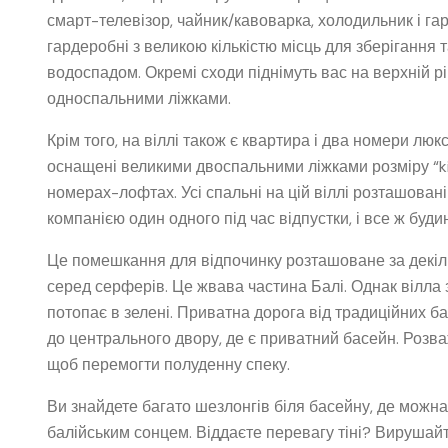
смарт-телевізор, чайник/кавоварка, холодильник і га
гардеробні з великою кількістю місць для зберігання 
водоспадом. Окремі сходи піднімуть вас на верхній р
односпальними ліжками.
Крім того, на віллі також є квартира і два номери люк
оснащені великими двоспальними ліжками розміру “kin
номерах-лофтах. Усі спальні на цій віллі розташован
компанією один одного під час відпустки, і все ж буди
Це помешкання для відпочинку розташоване за декіл
серед серферів. Це жвава частина Балі. Однак вілла 
потопає в зелені. Приватна дорога від традиційних ба
до центрального двору, де є приватний басейн. Розв
щоб перемогти полуденну спеку.
Ви знайдете багато шезлонгів біля басейну, де можна
балійським сонцем. Віддаєте перевагу тіні? Вирушайте