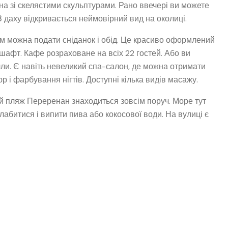
ина зі скелястими скульптурами. Рано ввечері ви можете
 З даху відкривається неймовірний вид на околиці.
ом можна подати сніданок і обід. Це красиво оформлений
шафт. Кафе розраховане на всіх 22 гостей. Або ви
лли. Є навіть невеликий спа-салон, де можна отримати
 і фарбування нігтів. Доступні кілька видів масажу.
й пляж Переренан знаходиться зовсім поруч. Море тут
абитися і випити пива або кокосової води. На вулиці є