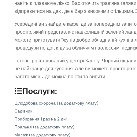
навіть є плаваюче ліжко. Вас оточить трав’яна галяв
відправитися на дах , де є бар з високими стільцями.
Усередині ви знайдете кафе, де за попереднім запит
простір, який представляє навколишній зелений ланд
можете приготувати їжу на добре обладнаній кухні ві
процедури по догляду за обличчям і волоссям, педикюр
Готель розташований у центрі Канггу. Чорний піщани
не найкраще для купання. Але ви можете просто розсл
багато місць, де можна поїсти та випити.
Послуги:
Цілодобова охорона
(за додаткову плату)
Садівник
Прибирання 1 раз на 2 дні
Пральня
(за додаткову плату)
Масаж
(за додаткову плату)