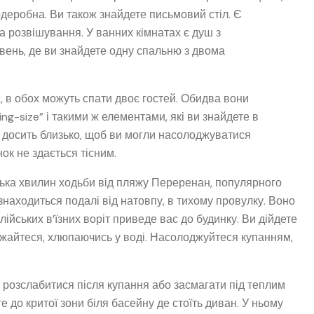
рдеробна. Ви також знайдете письмовий стіл. Є
та розвішування. У ванних кімнатах є душ з
івень, де ви знайдете одну спальню з двома
с, в обох можуть спати двоє гостей. Обидва вони
g-size” і такими ж елементами, які ви знайдете в
і досить близько, щоб ви могли насолоджуватися
нок не здається тісним.
ька хвилин ходьби від пляжу Переренан, популярного
знаходиться подалі від натовпу, в тихому провулку. Воно
лійських в’їзних воріт приведе вас до будинку. Ви дійдете
ажайтеся, хлюпаючись у воді. Насолоджуйтеся купанням,
 розслабитися після купання або засмагати під теплим
 до критої зони біля басейну де стоїть диван. У ньому