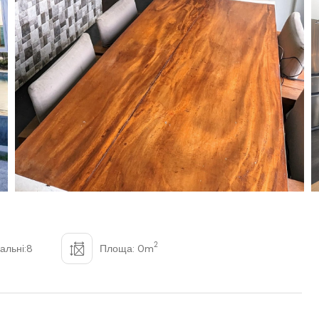
2
альні:8
Площа: 0m