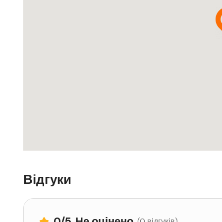
Відгуки
0
/5
Не оцінено
(0 відгуків)