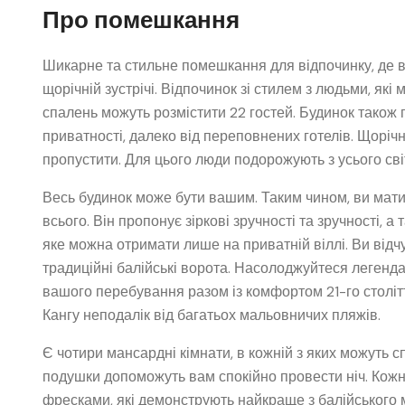
Про помешкання
Шикарне та стильне помешкання для відпочинку, де 
щорічній зустрічі. Відпочинок зі стилем з людьми, як
спалень можуть розмістити 22 гостей. Будинок також п
приватності, далеко від переповнених готелів. Щорічн
пропустити. Для цього люди подорожують з усього сві
Весь будинок може бути вашим. Таким чином, ви мати
всього. Він пропонує зіркові зручності та зручності, 
яке можна отримати лише на приватній віллі. Ви відчу
традиційні балійські ворота. Насолоджуйтеся легенда
вашого перебування разом із комфортом 21-го століт
Кангу неподалік від багатьох мальовничих пляжів.
Є чотири мансардні кімнати, в кожній з яких можуть с
подушки допоможуть вам спокійно провести ніч. Кож
фресками, які демонструють найкраще з балійського м