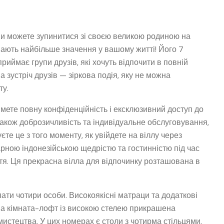
ви можете зупинитися зі своєю великою родиною на
і мають найбільше значення у вашому житті! Його 7
риймає групи друзів, які хочуть відпочити в повній
а зустріч друзів — зіркова подія, яку не можна
ту.
мете повну конфіденційність і ексклюзивний доступ до
а також доброзичливість та індивідуальне обслуговування,
єте це з того моменту, як увійдете на віллу через
рною індонезійською щедрістю та гостинністю під час
тя. Ця прекрасна вілла для відпочинку розташована в
пати чотири особи. Високоякісні матраци та додаткові
на кімната-лофт із високою стелею прикрашена
истецтва. У цих номерах є столи з чотирма стільцями,