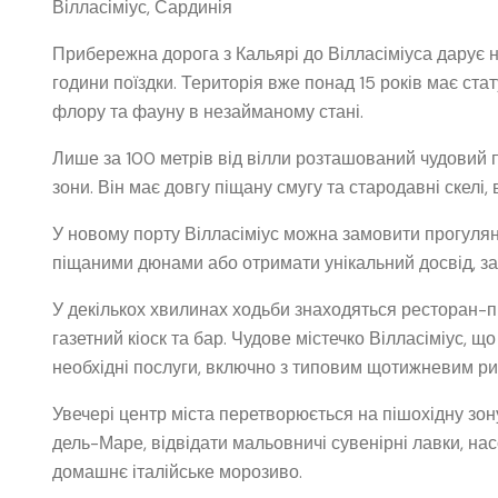
Вілласіміус, Сардинія
Прибережна дорога з Кальярі до Вілласіміуса дарує 
години поїздки. Територія вже понад 15 років має ста
флору та фауну в незайманому стані.
Лише за 100 метрів від вілли розташований чудовий 
зони. Він має довгу піщану смугу та стародавні скелі,
У новому порту Вілласіміус можна замовити прогулянк
піщаними дюнами або отримати унікальний досвід, за
У декількох хвилинах ходьби знаходяться ресторан-п
газетний кіоск та бар. Чудове містечко Вілласіміус, щ
необхідні послуги, включно з типовим щотижневим ри
Увечері центр міста перетворюється на пішохідну зон
дель-Маре, відвідати мальовничі сувенірні лавки, н
домашнє італійське морозиво.