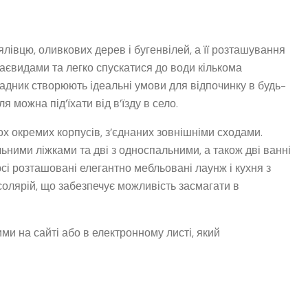
лівцю, оливкових дерев і бугенвілей, а її розташування
євидами та легко спускатися до води кількома
садник створюють ідеальні умови для відпочинку в будь-
 можна під’їхати від в’їзду в село.
вох окремих корпусів, з’єднаних зовнішніми сходами.
ьними ліжками та дві з односпальними, а також дві ванні
сі розташовані елегантно мебльовані лаунж і кухня з
 солярій, що забезпечує можливість засмагати в
ми на сайті або в електронному листі, який