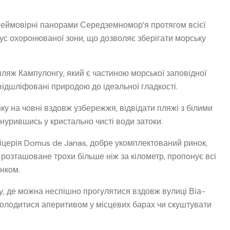
неймовірні панорами Середземномор’я протягом всієї
тус охоронюваної зони, що дозволяє зберігати морську
пляж Кампулонгу, який є частиною морської заповідної
 відшліфовані природою до ідеальної гладкості.
у на човні вздовж узбережжя, відвідати пляжі з білими
нурившись у кристально чисті води затоки.
іцерія Domus de Janas, добре укомплектований ринок,
о розташоване трохи більше ніж за кілометр, пропонує всі
нком.
у, де можна неспішно прогулятися вздовж вулиці Віа-
асолодитися аперитивом у місцевих барах чи скуштувати