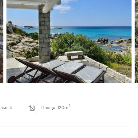
2
льні:4
Площа: 120m