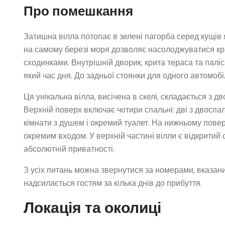
Про помешкання
Затишна вілла потопає в зелені пагорба серед кущів я
на самому березі моря дозволяє насолоджуватися кра
сходинками. Внутрішній дворик, крита тераса та палі
який час дня. До задньої стоянки для одного автомобіля
Ця унікальна вілла, висічена в скелі, складається з д
Верхній поверх включає чотири спальні: дві з двоспал
кімнати з душем і окремий туалет. На нижньому повер
окремим входом. У верхній частині вілли є відкритий
абсолютній приватності.
З усіх питань можна звернутися за номерами, вказани
надсилається гостям за кілька днів до прибуття.
Локація та околиці