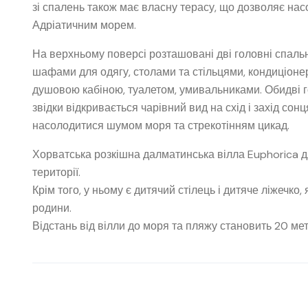
зі спалень також має власну терасу, що дозволяє н
Адріатичним морем.
На верхньому поверсі розташовані дві головні спаль
шафами для одягу, столами та стільцями, кондиціон
душовою кабіною, туалетом, умивальниками. Обидві го
звідки відкривається чарівний вид на схід і захід сон
насолодитися шумом моря та стрекотінням цикад.
Хорватська розкішна далматинська вілла Euphorica д
території.
Крім того, у ньому є дитячий стілець і дитяче ліжеч
родини.
Відстань від вілли до моря та пляжу становить 20 мет