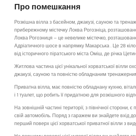
Про помешкання
Розкішна вілла з басейном, джакузі, сауною та тре
прибережному містечку Локва Рогозніца, розташованом
Локва Рогозниця – це невелике містечко, розташоване
Адріатичного шосе в напрямку Макарська . Це 28 кілом
від історичного піратського міста Оміш, де річка Цет
Житлова частина цієї унікальної хорватської вілли о
джакузі, сауною та повністю обладнаним тренажерним
Приватна вілла, має повністю обладнану кухню, вітал
і 1 туалет, що робить її придатною для розкішного відп
На зовнішній частині території, з північної сторони,
свій автомобіль. Поряд з гаражем ви знайдете вхід до
перший поверх цієї хорватської приватної вілли з ви