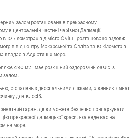
нажерним залом розташована в прекрасному
у в центральній частині чарівної Далмації.
 в 10 кілометрах від міста Оміш і розташоване вздовж
етрів від центру Макарської та Спліта та 10 кілометрів
ина впадає в Адріатичне море.
хоплює 490 м2 і має розкішний оздоровчий оазис із
 залом .
ьню, 5 спалень з двоспальними ліжками, 5 ванних кімнат
очинку для 10 осіб.
 є приватний гараж, де ви можете безпечно припаркувати
 цієї прекрасної далмацької краси, яка веде вас на
дом на море.