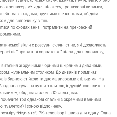
тьовий туалет, фінську сауну, джакузі, РК-телевізор, бар
елотренажер, м’яч для пілатесу, тренажерні килимки,
сейном зі сходами, зручними шезлонгами, обіднім
ом для відпочинку в тіні.
итися по сходах вниз і потрапити на прекрасний
променями.
тинської вілли є розсувні скляні стіни, які дозволяють
асі цієї приватної хорватської вілли для відпочинку,
 вітальня зі зручними чорними шкіряними диванами,
зором, журнальним столиком. До диванів примикає
ок із барною стійкою та двома високими стільцями. На
обладнана сучасна кухня з плитою, індукційною плитою,
ьником, обіднім столом з 10 стільцями.
 побачите три однакові спальні з окремими ванними
, туалетом) і зоною відпочинку.
розміру “king-size”, РК-телевізор і шафа для одягу. Одна