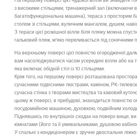
На першому поверсі цієї чудової вілли ви знайдете гос
з високими стільцями, тренажерний зал (включаючи в
багатофункціональна машина), тераса з просторим ба
столом зі стільцями, вуличним мангалом, душем, навіс
З тераси цієї розкішної вілли біля пляжу можна спуст
гальковий пляж, м’яко переливається під сонячними 
На верхньому поверсі цієї повністю огородженої далма
вам насолоджуватися часом усередині вілли або на тер
яка включає обідній стіл із 10 стільцями.
Крім того, на першому поверсі розташована простора
сучасними підвісними люстрами, каміном, РК-телеві
сучасна стінка з творами мистецтва та кавовий куточ
цьому ж поверсі, в прибудові, знаходиться повністю 
посудомийною машиною, духовкою, подвійним холодил
Піднявшись по внутрішніх сходах на поверх вище, ви
кімнатами (його та її умивальниками, душовою кабіною
У спальні з кондиціонером є зручне двоспальне ліжко 