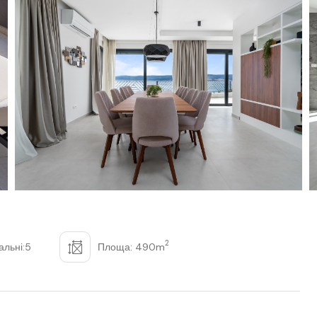
2
альні:5
Площа: 490m