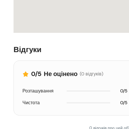
Відгуки
0
/5
Не оцінено
(0 відгуків)
Розташування
0/5
Чистота
0/5
0 відгуків про цей об