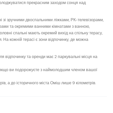
асолоджуватися прекрасним заходом сонця над
ні зі зручними двоспальними ліжками, РК-телевізорами,
ерами та окремими ванними кімнатами з ванною,
ловні спальні мають окремий вихід на спільну терасу,
ця. На кожній терасі є зони відпочинку, де можна
ля відпочинку та оренди має 2 паркувальні місця на
ко, якщо ви подорожуєте з наймолодшим членом вашої
рів, а до історичного міста Оміш лише 9 кілометрів.