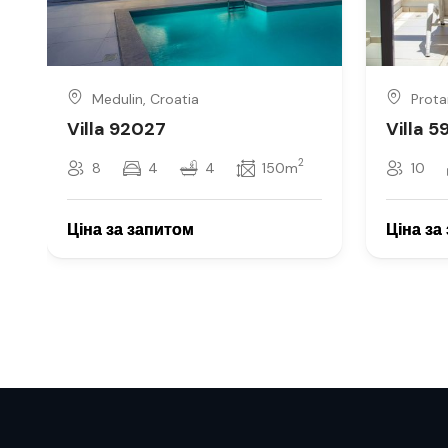
Medulin, Croatia
Prota
Villa 92027
Villa 
2
8
4
4
150m
10