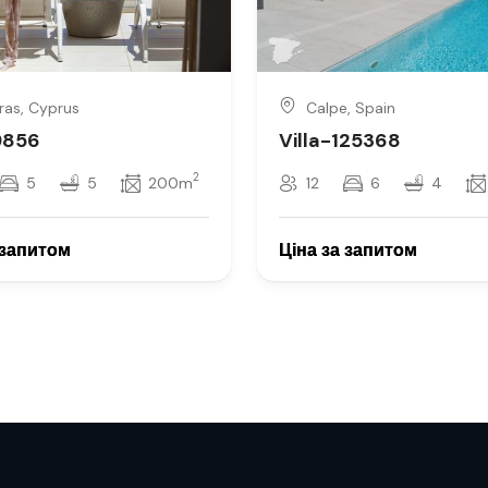
ras, Cyprus
Calpe, Spain
59856
Villa-125368
2
5
5
200m
12
6
4