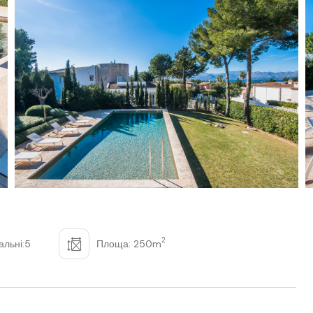
2
альні:5
Площа: 250m