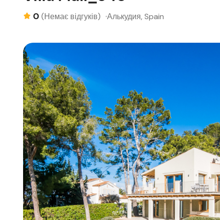
0
Алькудия, Spain
(Немає відгуків)