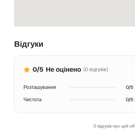
Відгуки
0
/5
Не оцінено
(0 відгуків)
Розташування
0/5
Чистота
0/5
0 відгуків про цей об