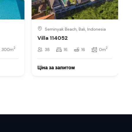
Seminyak Beach, Bali, Indonesia
Villa 114052
2
2
300m
38
16
16
0m