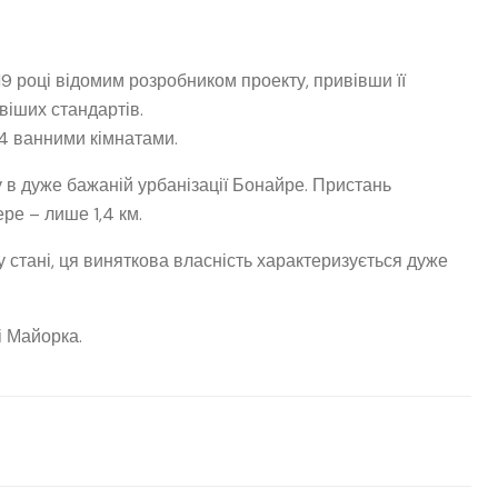
9 році відомим розробником проекту, привівши її
віших стандартів.
 4 ванними кімнатами.
в дуже бажаній урбанізації Бонайре. Пристань
ре – лише 1,4 км.
му стані, ця виняткова власність характеризується дуже
і Майорка.