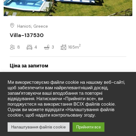
Hanioti, Greece
Villa-137530
2
8
4
3
165m
Ми використовуємо файли cookie на нашому веб-сайті,
щоб забезпечити вам найрелевантніший досвід,
запам’ятовуючи ваші вподобання та повторні
відвідування. Натискаючи «Прийняти все», ви
погоджуєтеся на використання ВСІХ файлів cookie.
Однак ви можете відвідати «Налаштування файлів
cookie», щоб надати контрольовану згоду.
© Copyright LFT 2026. Права захищено.
Від:
Налаштування файлів cookie
Прийняти все
Запит
0
(0 відгуків)