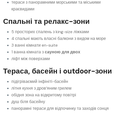
тераси з панорамними морськими та міськими
краєвидами
Спальні та релакс-зони
5 просторих спалень з king-size ліжками
4 спальні мають власні балкони з видом на море
3 ванні кімнати en-suite
1 ванна кімната з
сауною для двох
ліфт між поверхами
Тераса, басейн і outdoor-зони
підігріваємий інфініті-басейн
літня кухня з дров’яним грилем
обідня зона на відкритому повітрі
душ біля басейну
панорамні тераси для відпочинку та заходів сонця