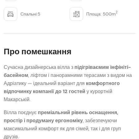
2
Спальні:5
Площа: 500m
Про помешкання
Сучасна дизайнерська вілла з
підігріваємим інфініті-
басейном
, ліфтом і панорамними терасами з видом на
Адріатику — ідеальний варіант для
комфортного
відпочинку компанії до 12 гостей
у курортній
Макарській.
Вілла поєднує
преміальний рівень оснащення,
простір і продуману ергономіку
, забезпечуючи
максимальний комфорт як для сімей, так і для груп
друзів.