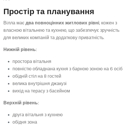
Простір та планування
Вілла має
два повноцінних житлових рівні
, кожен з
власною вітальнею та кухнею, що забезпечує зручність
для великих компаній та додаткову приватність.
Нижній рівень:
простора вітальня
повністю обладнана кухня з барною зоною на 6 осіб
обідній стіл на 8 гостей
велика внутрішня джакузі
вихід на терасу з басейном
Верхній рівень:
друга вітальня з кухнею
обідня зона