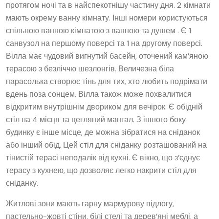
протягом ночі та в найспекотнішу частину дня. 2 кімнати
мають окрему ванну кімнату. Інші номери користуються
спільною ванною кімнатою з ванною та душем . Є 1
санвузол на першому поверсі та 1 на другому поверсі.
Вілла має чудовий вигнутий басейн, оточений кам’яною
терасою з безліччю шезлонгів. Величезна біла
парасолька створює тінь для тих, хто любить подрімати
вдень поза сонцем. Вілла також може похвалитися
відкритим внутрішнім двориком для вечірок. Є обідній
стіл на 4 місця та цегляний мангал. З іншого боку
будинку є інше місце, де можна зібратися на сніданок
або інший обід. Цей стіл для сніданку розташований на
тінистій терасі неподалік від кухні. Є вікно, що з’єднує
терасу з кухнею, що дозволяє легко накрити стіл для
сніданку.
Житлові зони мають гарну мармурову підлогу,
пастельно-жовті стіни, білі стелі та дерев’яні меблі, а