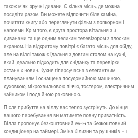
також м’які зручні дивани. Є кілька місць, де можна
посидіти разом. Ви можете відпочити біля каміна,
почитати книгу або переглянути фільм з попкорном і
напоями. Крім того, є друга простора вітальня з 3
диванами та ще одним великим телевізором з плоским
екраном. На відкритому повітрі є багато місць для обіду,
але на віллі також є їдальня з довгим столом на кухні,
який ідеально підходить для сніданку та перевірки
останніх новин. Кухня гіперсучасна з елегантним
плануванням і оснащена посудомийною машиною,
духовкою, мікрохвильовою піччю, тостером, електричним
чайником і подвійною раковиною.
Після прибуття на віллу вас тепло зустрінуть. До кінця
вашого перебування ви матимете повну приватність.
Вілла пропонує безкоштовний Wi-Fi та безкоштовний
кондиціонер на таймері. Зміна білизни та рушників – 1