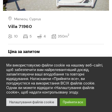
Meneou, Cyprus
Villa 71960
2
10
5
4
350m
Ми використовуємо файли cookie на нашому веб-сайті,
щоб забезпечити вам найрелевантніший досвід,
запам’ятовуючи ваші вподобання та повторні
відвідування. Натискаючи «Прийняти все», ви
погоджуєтеся на використання ВСІХ файлів cookie.
Однак ви можете відвідати «Налаштування файлів
cookie», щоб надати контрольовану згоду.
© Copyright LFT 2026. Права захищено.
Від:
Налаштування файлів cookie
Прийняти все
Запит
0
(0 відгуків)