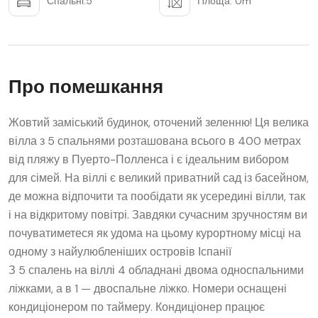
Спальні:5
Площа: 0m
Про помешкання
Жовтий заміський будинок, оточений зеленню! Ця велика
вілла з 5 спальнями розташована всього в 400 метрах
від пляжу в Пуерто-Полленса і є ідеальним вибором
для сімей. На віллі є великий приватний сад із басейном,
де можна відпочити та пообідати як усередині вілли, так
і на відкритому повітрі. Завдяки сучасним зручностям ви
почуватиметеся як удома на цьому курортному місці на
одному з найулюбленіших островів Іспанії
З 5 спалень на віллі 4 обладнані двома односпальними
ліжками, а в 1 — двоспальне ліжко. Номери оснащені
кондиціонером по таймеру. Кондиціонер працює