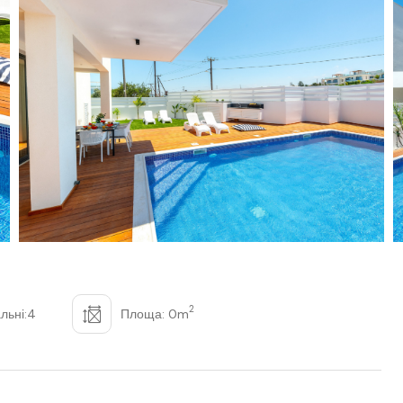
2
льні:4
Площа: 0m