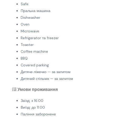
Safe
Пральна машина
Dishwasher
Oven
Microwave
Refrigerator та freezer
Toaster
Coffee machine
BBQ
Covered parking
Дитяче ліжечко — за запитом
Дитячий стільчик — за запитом
Умови проживання
Заїзд: з 16:00
Виїзд: до 11:00
Паління заборонене