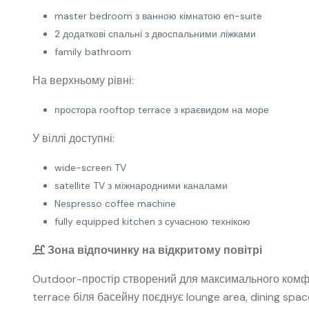
master bedroom з ванною кімнатою en-suite
2 додаткові спальні з двоспальними ліжками
family bathroom
На верхньому рівні:
простора rooftop terrace з краєвидом на море
У віллі доступні:
wide-screen TV
satellite TV з міжнародними каналами
Nespresso coffee machine
fully equipped kitchen з сучасною технікою
Зона відпочинку на відкритому повітрі
Outdoor-простір створений для максимального комфо
terrace біля басейну поєднує lounge area, dining spa