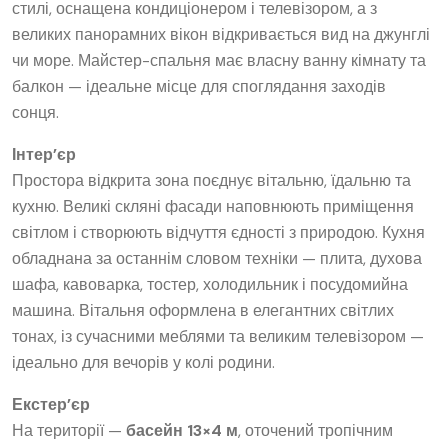
стилі, оснащена кондиціонером і телевізором, а з
великих панорамних вікон відкривається вид на джунглі
чи море. Майстер-спальня має власну ванну кімнату та
балкон — ідеальне місце для споглядання заходів
сонця.
Інтер’єр
Простора відкрита зона поєднує вітальню, їдальню та
кухню. Великі скляні фасади наповнюють приміщення
світлом і створюють відчуття єдності з природою. Кухня
обладнана за останнім словом техніки — плита, духова
шафа, кавоварка, тостер, холодильник і посудомийна
машина. Вітальня оформлена в елегантних світлих
тонах, із сучасними меблями та великим телевізором —
ідеально для вечорів у колі родини.
Екстер’єр
На території —
басейн 13×4 м
, оточений тропічним