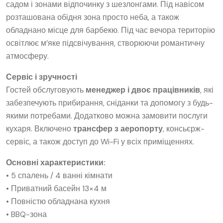
садом і зонами відпочинку з шезлонгами. Під навісом
розташована обідня зона просто неба, а також
обладнано місце для барбекю. Під час вечора територію
освітлює м’яке підсвічування, створюючи романтичну
атмосферу.
Сервіс і зручності
Гостей обслуговують
менеджер і двоє працівників
, які
забезпечують прибирання, сніданки та допомогу з будь-
якими потребами. Додатково можна замовити послуги
кухаря. Включено
трансфер з аеропорту
, консьєрж-
сервіс, а також доступ до Wi-Fi у всіх приміщеннях.
Основні характеристики:
• 5 спалень / 4 ванні кімнати
• Приватний басейн 13×4 м
• Повністю обладнана кухня
• BBQ-зона