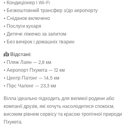
• Кондиціонер і Wi-Fi
• Безкоштовний трансфер з/до аеропорту
• Сніданок включено
• Послуги кухаря
• Дитяче ліжечко за запитом
• Без вечірок і домашніх тварин
Відстані:
• Пляж Лаян — 2,8 км
• Аеропорт Пхукета — 12 км
• Центр Патонг — 14,5 км
• Пірс Чалонг — 23,3 км
Вілла ідеально підходить для великої родини або
компанії друзів, які хочуть насолодитися спокоєм,
високим рівнем сервісу та красою тропічної природи
Пхукета.