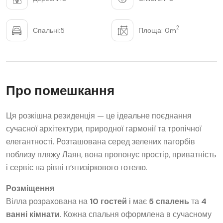
2
Спальні:5
Площа: 0m
Про помешкання
Ця розкішна резиденція — це ідеальне поєднання
сучасної архітектури, природної гармонії та тропічної
елегантності. Розташована серед зелених пагорбів
поблизу пляжу Лаян, вона пропонує простір, приватність
і сервіс на рівні п’ятизіркового готелю.
Розміщення
Вілла розрахована на
10 гостей
і має
5 спалень
та
4
ванні кімнати
. Кожна спальня оформлена в сучасному