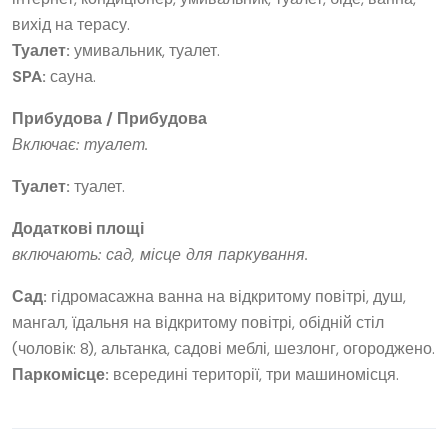
вихід на терасу.
Туалет:
умивальник, туалет.
SPA:
сауна.
Прибудова / Прибудова
Включає: туалет.
Туалет:
туалет.
Додаткові площі
включають: сад, місце для паркування.
Сад:
гідромасажна ванна на відкритому повітрі, душ,
мангал, їдальня на відкритому повітрі, обідній стіл
(чоловік: 8), альтанка, садові меблі, шезлонг, огороджено.
Паркомісце:
всередині території, три машиномісця.