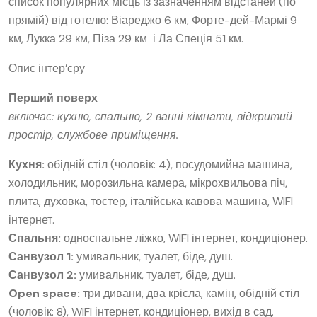
список популярних місць із зазначенням відстаней (по
прямій) від готелю: Віареджо 6 км, Форте-дей-Мармі 9
км, Лукка 29 км, Піза 29 км і Ла Спеція 51 км.
Опис інтер’єру
Перший поверх
включає: кухню, спальню, 2 ванні кімнати, відкритий
простір, службове приміщення.
Кухня:
обідній стіл (чоловік: 4), посудомийна машина,
холодильник, морозильна камера, мікрохвильова піч,
плита, духовка, тостер, італійська кавова машина, WIFI
інтернет.
Спальня:
односпальне ліжко, WIFI інтернет, кондиціонер.
Санвузол 1:
умивальник, туалет, біде, душ.
Санвузол 2:
умивальник, туалет, біде, душ.
Open space:
три дивани, два крісла, камін, обідній стіл
(чоловік: 8), WIFI інтернет, кондиціонер, вихід в сад.