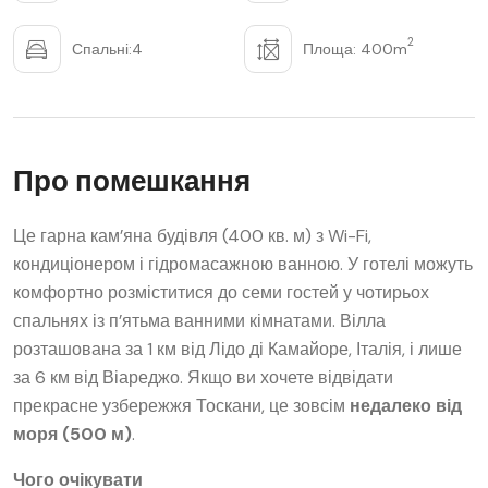
2
Спальні:4
Площа: 400m
Про помешкання
Це гарна кам’яна будівля (400 кв. м) з Wi-Fi,
кондиціонером і гідромасажною ванною. У готелі можуть
комфортно розміститися до семи гостей у чотирьох
спальнях із п’ятьма ванними кімнатами. Вілла
розташована за 1 км від Лідо ді Камайоре, Італія, і лише
за 6 км від Віареджо. Якщо ви хочете відвідати
прекрасне узбережжя Тоскани, це зовсім
недалеко від
моря (500 м)
.
Чого очікувати