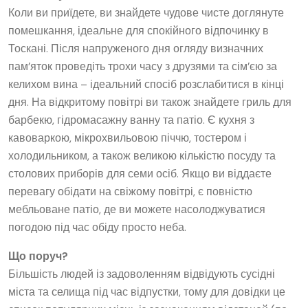
Коли ви приїдете, ви знайдете чудове чисте доглянуте
помешкання, ідеальне для спокійного відпочинку в
Тоскані. Після напруженого дня огляду визначних
пам’яток проведіть трохи часу з друзями та сім’єю за
келихом вина – ідеальний спосіб розслабитися в кінці
дня. На відкритому повітрі ви також знайдете гриль для
барбекю, гідромасажну ванну та патіо. Є кухня з
кавоваркою, мікрохвильовою піччю, тостером і
холодильником, а також великою кількістю посуду та
столових приборів для семи осіб. Якщо ви віддаєте
перевагу обідати на свіжому повітрі, є повністю
мебльоване патіо, де ви можете насолоджуватися
погодою під час обіду просто неба.
Що поруч?
Більшість людей із задоволенням відвідують сусідні
міста та селища під час відпустки, тому для довідки це