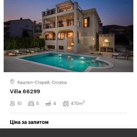
Каштел-Старий, Croatia
Villa 66299
2
10
5
4
470m