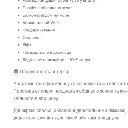
Розкладний диван queen-size у вітальні
Повністю обладнана кухня
Балкон із видом на море
Безкоштовний Wi-Fi
Кондиціонування
Опалення
Ліфт
1 безкоштовне паркомісце
Додаткове паркомісце — 10 € за день
Планування та інтер’єр
Апартаменти оформлені у сучасному стилі з елегантн
Простора вітальня поєднана з обідньою зоною та кух
спільного відпочинку.
Дві окремі спальні обладнані двоспальними ліжками, 
додаткову зручність для сімей або компанії друзів.