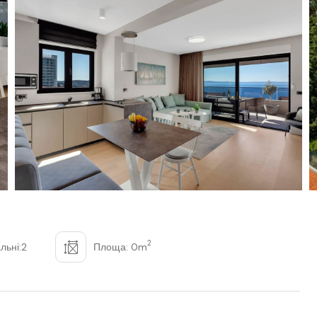
2
льні:2
Площа: 0m