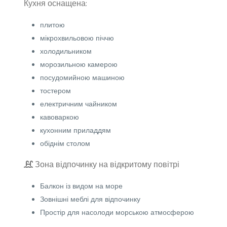
Кухня оснащена:
плитою
мікрохвильовою піччю
холодильником
морозильною камерою
посудомийною машиною
тостером
електричним чайником
кавоваркою
кухонним приладдям
обіднім столом
Зона відпочинку на відкритому повітрі
Балкон із видом на море
Зовнішні меблі для відпочинку
Простір для насолоди морською атмосферою