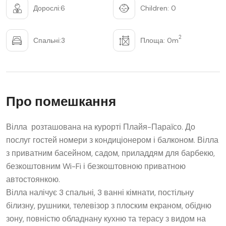
Дорослі:6
Children: 0
2
Спальні:3
Площа: 0m
Про помешкання
Вілла розташована на курорті Плайя-Параїсо. До
послуг гостей номери з кондиціонером і балконом.
Вілла
з приватним басейном, садом, приладдям для барбекю,
безкоштовним Wi-Fi і безкоштовною приватною
автостоянкою.
Вілла налічує 3 спальні, 3 ванні кімнати, постільну
білизну, рушники, телевізор з плоским екраном, обідню
зону, повністю обладнану кухню та терасу з видом на