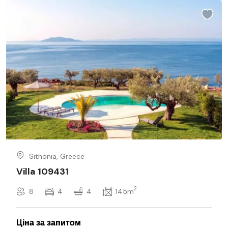
Sithonia, Greece
Villa 109431
2
8
4
4
145m