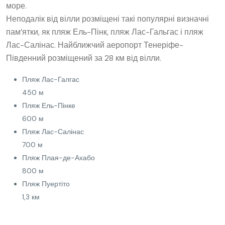
море.
Неподалік від вілли розміщені такі популярні визначні
пам’ятки, як пляж Ель-Пінк, пляж Лас-Гальгас і пляж
Лас-Салінас. Найближчий аеропорт Тенеріфе-
Південний розміщений за 28 км від вілли.
Пляж Лас-Галгас
450 м
Пляж Ель-Пінке
600 м
Пляж Лас-Салінас
700 м
Пляж Плая-де-Ахабо
800 м
Пляж Пуертіто
1,3 км