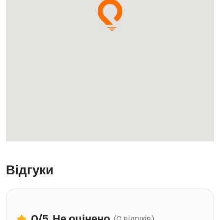
Відгуки
0
/5
Не оцінено
(0 відгуків)