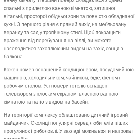
ванну кімнату. Перший поверх складається з однієї
спальні з прилеглою ванною кімнатою, затишної
вітальні, просторої обідньої зони та повністю обладнаної
кухні. З першого рівня є прямий вихід на мебльовану
веранду та сад у тропічному стилі. Щоб покращити
враження від перебування на віллі, ви можете
насолодитися захоплюючим видом на захід сонця з
балкона.
Кожен номер оснащений кондиціонером, посудомийною
машиною, холодильником, чайником, біде, феном і
робочим столом. Усі номери готелю оснащені
телевізором з плоским екраном, власною ванною
кімнатою та патіо з видом на басейн.
На території комплексу облаштовано дитячий ігровий
майданчик. Околиці популярні серед любителів піших
прогулянок і риболовлі. У закладі можна взяти напрокат