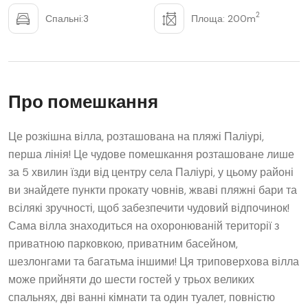
2
Спальні:3
Площа: 200m
Про помешкання
Це розкішна вілла, розташована на пляжі Паліурі,
перша лінія! Це чудове помешкання розташоване лише
за 5 хвилин їзди від центру села Паліурі, у цьому районі
ви знайдете пункти прокату човнів, жваві пляжні бари та
всілякі зручності, щоб забезпечити чудовий відпочинок!
Сама вілла знаходиться на охоронюваній території з
приватною парковкою, приватним басейном,
шезлонгами та багатьма іншими! Ця триповерхова вілла
може прийняти до шести гостей у трьох великих
спальнях, дві ванні кімнати та один туалет, повністю