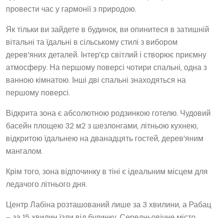
провести час у гармонії з природою.
Як тільки ви зайдете в будинок, ви опинитеся в затишній
вітальні та їдальні в сільському стилі з вибором
дерев’яних деталей. Інтер’єр світлий і створює приємну
атмосферу. На першому поверсі чотири спальні, одна з
ванною кімнатою. Інші дві спальні знаходяться на
першому поверсі.
Відкрита зона є абсолютною родзинкою готелю. Чудовий
басейн площею 32 м2 з шезлонгами, літньою кухнею,
відкритою їдальнею на дванадцять гостей, дерев’яним
мангалом.
Крім того, зона відпочинку в тіні є ідеальним місцем для
ледачого літнього дня.
Центр Лабіна розташований лише за 3 хвилини, а Рабац
– за 15 хвилин їзди від будинку. Середньовічне місто