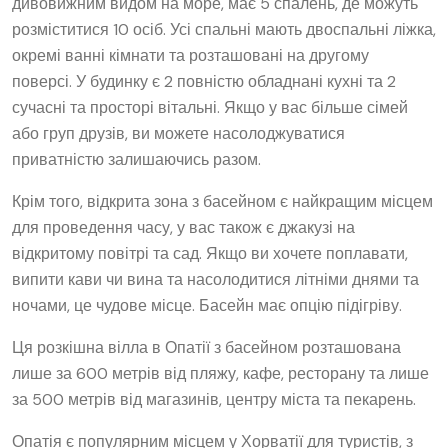
дивовижним видом на море, має 5 спалень, де можуть
розміститися 10 осіб. Усі спальні мають двоспальні ліжка,
окремі ванні кімнати та розташовані на другому
поверсі. У будинку є 2 повністю обладнані кухні та 2
сучасні та просторі вітальні. Якщо у вас більше сімей
або груп друзів, ви можете насолоджуватися
приватністю залишаючись разом.
Крім того, відкрита зона з басейном є найкращим місцем
для проведення часу, у вас також є джакузі на
відкритому повітрі та сад. Якщо ви хочете поплавати,
випити кави чи вина та насолодитися літніми днями та
ночами, це чудове місце. Басейн має опцію підігріву.
Ця розкішна вілла в Опатії з басейном розташована
лише за 600 метрів від пляжу, кафе, ресторану та лише
за 500 метрів від магазинів, центру міста та пекарень.
Опатія є популярним місцем у Хорватії для туристів, з