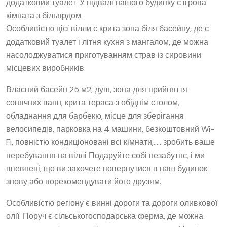
додатковий туалет. У підвалі нашого будинку є ігрова
кімната з більярдом.
Особливістю цієї вілли є крита зона біля басейну, де є
додатковий туалет і літня кухня з мангалом, де можна
насолоджуватися приготуванням страв із сировини
місцевих виробників.
Власний басейн 25 м2, душ, зона для прийняття
сонячних ванн, крита тераса з обіднім столом,
обладнання для барбекю, місце для зберігання
велосипедів, парковка на 4 машини, безкоштовний Wi-
Fi, повністю кондиціоновані всі кімнати,….. зробить ваше
перебування на віллі Подаруйте собі незабутнє, і ми
впевнені, що ви захочете повернутися в наш будинок
знову або порекомендувати його друзям.
Особливістю регіону є винні дороги та дороги оливкової
олії. Поруч є сільськогосподарська ферма, де можна