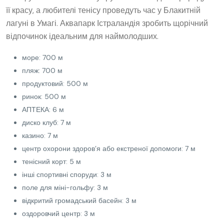
її красу, а любителі тенісу проведуть час у Блакитній
лагуні в Умагі. Аквапарк Істраландія зробить щорічний
відпочинок ідеальним для наймолодших.
море: 700 м
пляж: 700 м
продуктовий: 500 м
ринок: 500 м
АПТЕКА: 6 м
диско клуб: 7 м
казино: 7 м
центр охорони здоров’я або екстреної допомоги: 7 м
тенісний корт: 5 м
інші спортивні споруди: 3 м
поле для міні-гольфу: 3 м
відкритий громадський басейн: 3 м
оздоровчий центр: 3 м