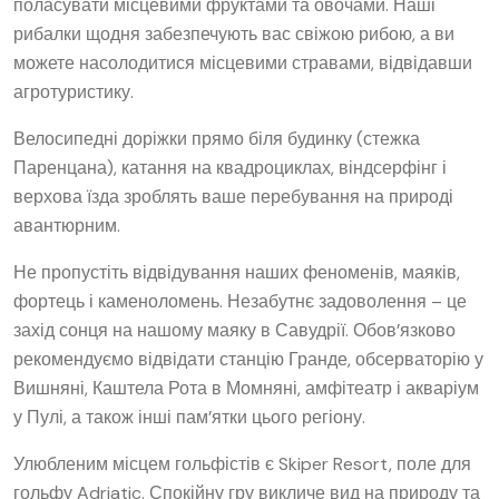
поласувати місцевими фруктами та овочами. Наші
рибалки щодня забезпечують вас свіжою рибою, а ви
можете насолодитися місцевими стравами, відвідавши
агротуристику.
Велосипедні доріжки прямо біля будинку (стежка
Паренцана), катання на квадроциклах, віндсерфінг і
верхова їзда зроблять ваше перебування на природі
авантюрним.
Не пропустіть відвідування наших феноменів, маяків,
фортець і каменоломень. Незабутнє задоволення – це
захід сонця на нашому маяку в Савудрії. Обов’язково
рекомендуємо відвідати станцію Гранде, обсерваторію у
Вишняні, Каштела Рота в Момняні, амфітеатр і акваріум
у Пулі, а також інші пам’ятки цього регіону.
Улюбленим місцем гольфістів є Skiper Resort, поле для
гольфу Adriatic. Спокійну гру викличе вид на природу та