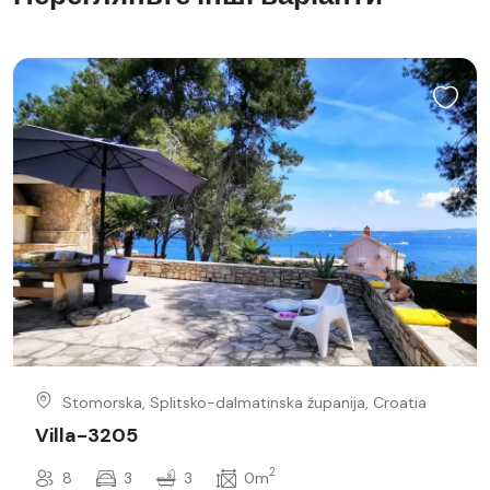
Stomorska, Splitsko-dalmatinska županija, Croatia
Villa-3205
2
8
3
3
0m