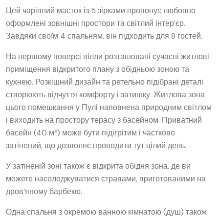
Цей чарівний маєток із 5 зірками пропонує любовно
оформлені зовнішні простори та світлий інтер’єр.
Завдяки своїм 4 спальням, він підходить для 8 гостей.
На першому поверсі вілли розташовані сучасні житлові
приміщення відкритого плану з обідньою зоною та
кухнею. Розкішний дизайн та ретельно підібрані деталі
створюють відчуття комфорту і затишку. Житлова зона
цього помешкання у Пулі наповнена природним світлом
і виходить на простору терасу з басейном. Приватний
басейн (40 м²) може бути підігрітим і частково
затінений, що дозволяє проводити тут цілий день.
У затіненій зоні також є відкрита обідня зона, де ви
можете насолоджуватися стравами, приготованими на
дров’яному барбекю.
Одна спальня з окремою ванною кімнатою (душ) також