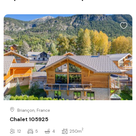
Briançon, France
Chalet 105925
2
12
5
4
250m