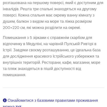
розташована на першому поверсі, який є доступним для
інвалідів. Решта три спальні знаходяться на другому
поверсі. Кожна спальня має окрему ванну кімнату з
душем, балкон з видом на море та ліжка розміром
200×220 см, які можна розділити на окремі.
Помешкання з 5 зірками є справжнім скарбом для
відпочинку в Медуліні, на чарівній Пулській Рив’єрі в
Істрії. Завдяки своєму розташуванню, це ідеальна база
для дослідження красивого Істрійського узбережжя та
внутрішніх територій. Ресторани, кафе, магазини, море
та пляж знаходяться в пішій доступності від
помешкання.
Ознайомитися з базовими правилами проживання
можна
тут