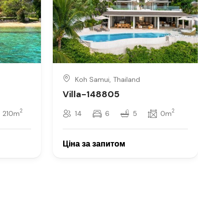
Koh Samui, Thailand
Villa-148805
2
2
210m
14
6
5
0m