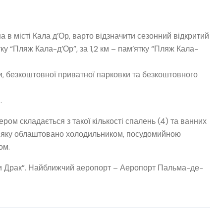
в місті Кала д’Ор, варто відзначити сезонний відкритий
ку “Пляж Кала-д’Ор”, за 1,2 км – пам’ятку “Пляж Кала-
, безкоштовної приватної парковки та безкоштовного
.
ром складається з такої кількості спалень (4) та ванних
ня, яку облаштовано холодильником, посудомийною
ом.
ри Драк”. Найближчий аеропорт – Аеропорт Пальма-де-