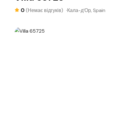
0
Кала-д’Ор, Spain
(Немає відгуків)