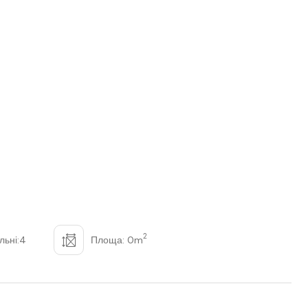
2
льні:4
Площа: 0m