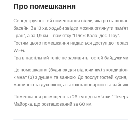
Про помешкання
Серед зручностей помешкання вілли, яка розташована 
басейн. За 13 хв. ходьби звідси можна оглянути пам’ят
Гран”, а за 1,9 км – пам’ятку “Пляж Кало-дес-Поу”.
Гостям цього помешкання надається доступ до тераси
Wi-Fi.
Гра в настільний теніс не залишить гостей байдужими
Це помешкання (будинок для відпочинку) з кондиціоне
кімнат (3) з душем та ванною. До послуг гостей кух
машиною та духовкою, а також кавоваркою та чайник
Помешкання розміщено за 26 км від пам’ятки “Пече
Майорка, що розташований за 60 км.