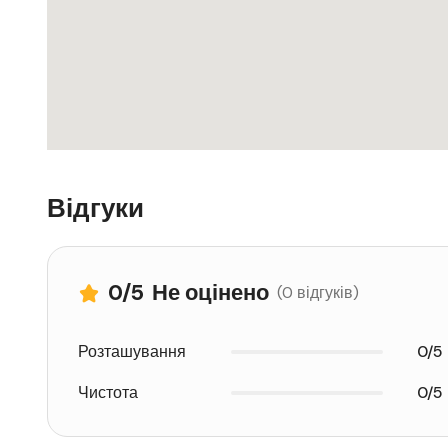
Відгуки
0
/5
Не оцінено
(0 відгуків)
Розташування
0/5
Чистота
0/5