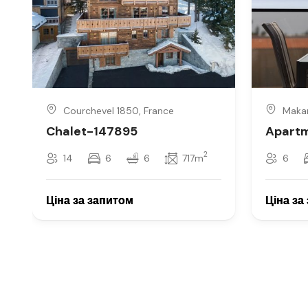
Courchevel 1850, France
Makar
Chalet-147895
Apart
2
14
6
6
717m
6