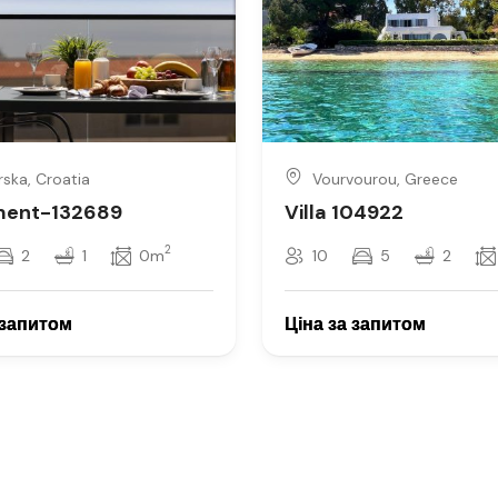
ska, Croatia
Vourvourou, Greece
ment-132689
Villa 104922
2
2
1
0m
10
5
2