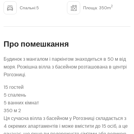
2
Спальні:5
Площа: 350m
Про помешкання
Будинок з мангалом і паркінгом знаходиться в 50 м від
моря. Розкішна вілла з басейном розташована в центрі
Рогозниці.
15 гостей
5 спалень
5 ванних кімнат
350 м 2
Ця сучасна вілла з басейном у Рогозниці складається з
4 окремих апартаментів і може вмістити до 15 осіб, а це
означає, що якщо ви подорожуєте сім’ями або великою