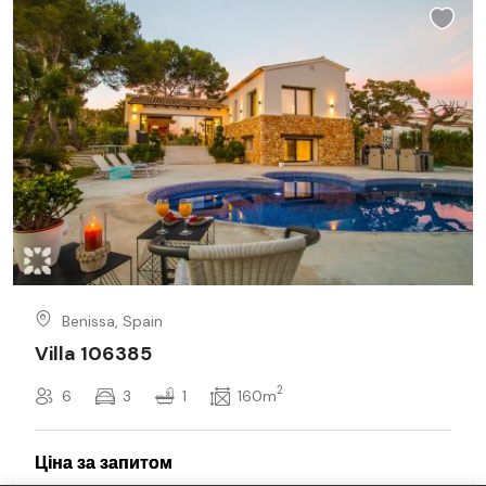
Benissa, Spain
Villa 106385
2
6
3
1
160m