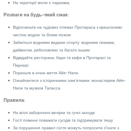
На території вілли є парковка.
Розваги на будь-який смак:
Відпочиньте на чудових пляжах Протараса з кришталево
чистою водою та білим піском.
Займіться водними видами спорту: водними лижами,
дайвінгом, риболовлею та багато іншим.
Відвідайте ресторани, бари та кафе в Протарасі та
Пернері.
Пориньте в нічне життя Айя-Напи.
Ознайомтеся з історичними пам’ятками: монастирем Айя-
Напи та музеєм Таласса.
Правила:
На віллі заборонені вечірки та гучні заходи.
Гості повинні поважати сусідів та підтримувати тишу.
За порушення правил гостя можуть попросити з’їхати з