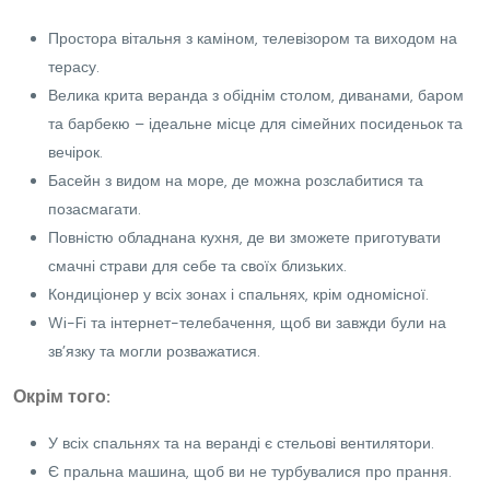
Простора вітальня з каміном, телевізором та виходом на
терасу.
Велика крита веранда з обіднім столом, диванами, баром
та барбекю – ідеальне місце для сімейних посиденьок та
вечірок.
Басейн з видом на море, де можна розслабитися та
позасмагати.
Повністю обладнана кухня, де ви зможете приготувати
смачні страви для себе та своїх близьких.
Кондиціонер у всіх зонах і спальнях, крім одномісної.
Wi-Fi та інтернет-телебачення, щоб ви завжди були на
зв’язку та могли розважатися.
Окрім того:
У всіх спальнях та на веранді є стельові вентилятори.
Є пральна машина, щоб ви не турбувалися про прання.