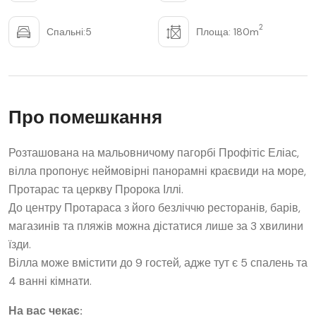
2
Спальні:5
Площа: 180m
Про помешкання
Розташована на мальовничому пагорбі Профітіс Еліас,
вілла пропонує неймовірні панорамні краєвиди на море,
Протарас та церкву Пророка Іллі.
До центру Протараса з його безліччю ресторанів, барів,
магазинів та пляжів можна дістатися лише за 3 хвилини
їзди.
Вілла може вмістити до 9 гостей, адже тут є 5 спалень та
4 ванні кімнати.
На вас чекає: