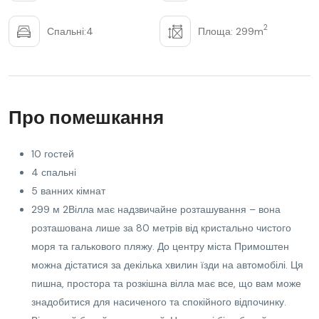
2
Спальні:4
Площа: 299m
Про помешкання
10 гостей
4 спальні
5 ванних кімнат
299 м 2Вілла має надзвичайне розташування – вона
розташована лише за 80 метрів від кристально чистого
моря та галькового пляжу. До центру міста Примоштен
можна дістатися за декілька хвилин їзди на автомобілі. Ця
пишна, простора та розкішна вілла має все, що вам може
знадобитися для насиченого та спокійного відпочинку.