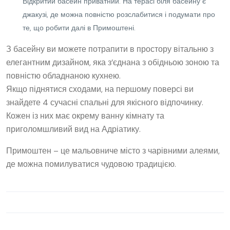
Відкритий басейн приватний. На терасі біля басейну є
джакузі, де можна повністю розслабитися і подумати про
те, що робити далі в Примоштені.
З басейну ви можете потрапити в простору вітальню з
елегантним дизайном, яка з’єднана з обідньою зоною та
повністю обладнаною кухнею.
Якщо піднятися сходами, на першому поверсі ви
знайдете 4 сучасні спальні для якісного відпочинку.
Кожен із них має окрему ванну кімнату та
приголомшливий вид на Адріатику.
Примоштен – це мальовниче місто з чарівними алеями,
де можна помилуватися чудовою традицією.