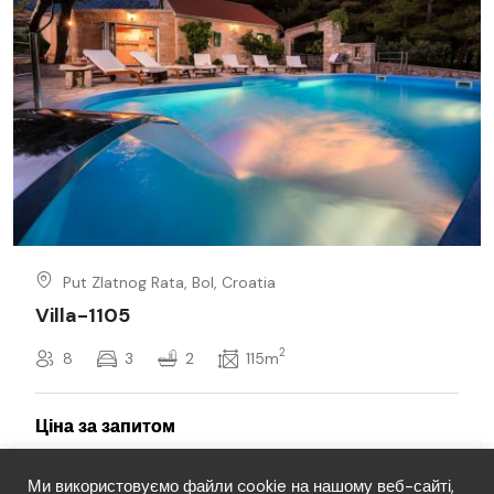
Put Zlatnog Rata, Bol, Croatia
Villa-1105
2
8
3
2
115m
Ми використовуємо файли cookie на нашому веб-сайті,