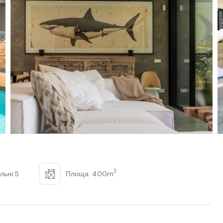
2
льні:5
Площа: 400m