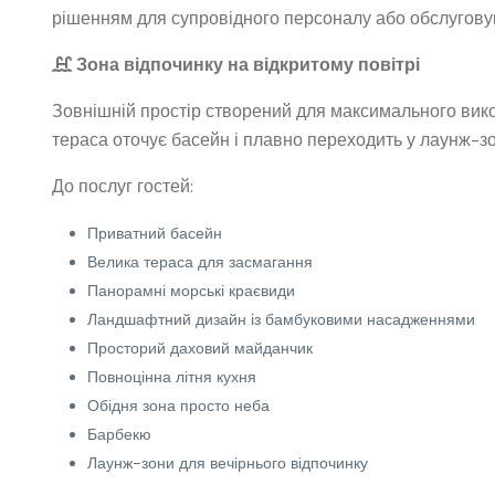
рішенням для супровідного персоналу або обслугову
Зона відпочинку на відкритому повітрі
Зовнішній простір створений для максимального вико
тераса оточує басейн і плавно переходить у лаунж-зо
До послуг гостей:
Приватний басейн
Велика тераса для засмагання
Панорамні морські краєвиди
Ландшафтний дизайн із бамбуковими насадженнями
Просторий даховий майданчик
Повноцінна літня кухня
Обідня зона просто неба
Барбекю
Лаунж-зони для вечірнього відпочинку