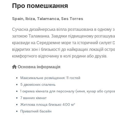
Про помешкання
Spain, Ibiza, Talamanca, Ses Torres
Сучасна дизайнерська вілла розташована в одному з н
затокою Таламанка. Завдяки підвищеному розташуван
краєвиди на Середземне море та історичний силует Da
відкритих зон і близькості до найкращих локацій ост
комфортного відпочинку в колі родини або друзів.
Основна інформація
Максимальне розміщення: 11 гостей
5 двомісних спалень
1 окрема кімната для персоналу (няня, кухар або супров
7 ванних кімнат
Житлова площа близько 400 м²
Приватний басейн