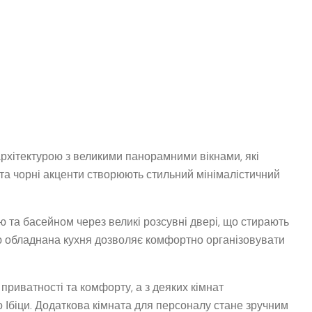
архітектурою з великими панорамними вікнами, які
та чорні акценти створюють стильний мінімалістичний
 та басейном через великі розсувні двері, що стирають
ю обладнана кухня дозволяє комфортно організовувати
приватності та комфорту, а з деяких кімнат
о Ібіци. Додаткова кімната для персоналу стане зручним