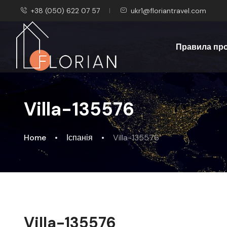
+38 (050) 622 07 57
ukr1@floriantravel.com
Правила пр
Villa-135576
Home
Іспанія
Villa-135576
Villa-135576