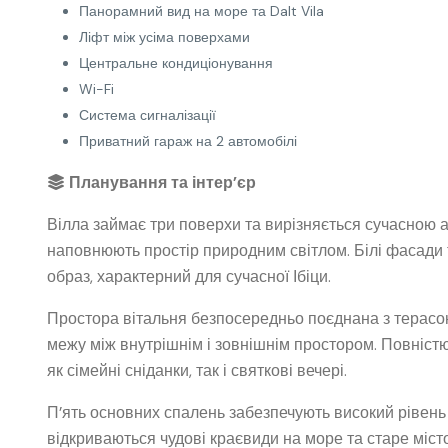
Панорамний вид на море та Dalt Vila
Ліфт між усіма поверхами
Центральне кондиціонування
Wi-Fi
Система сигналізації
Приватний гараж на 2 автомобілі
Планування та інтер’єр
Вілла займає три поверхи та вирізняється сучасною 
наповнюють простір природним світлом. Білі фасади 
образ, характерний для сучасної Ібіци.
Простора вітальня безпосередньо поєднана з терасою
межу між внутрішнім і зовнішнім простором. Повніст
як сімейні сніданки, так і святкові вечері.
П’ять основних спалень забезпечують високий рівень 
відкриваються чудові краєвиди на море та старе міст