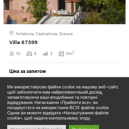
Kefalonia, Cephalonia, Greece
Villa 67399
2
10
5
3
0m
Ми використовуємо файли cookie на нашому веб-сайті,
щоб забезпечити вам найрелевантніший досвід,
запам’ятовуючи ваші вподобання та повторні
відвідування. Натискаючи «Прийняти все», ви
погоджуєтеся на використання ВСІХ файлів cookie.
Однак ви можете відвідати «Налаштування файлів
cookie», щоб надати контрольовану згоду.
© Copyright LFT 2026. Права захищено.
Від: