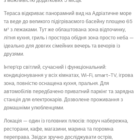
з можливістю додаткових 5 місць.
Тераса відкриває панорамний вид на Адріатичне море
та веде до великого підігріваємого басейну площею 65
м² з лежаками. Тут же облаштована зона відпочинку,
літня кухня, гриль і простора обідня зона просто неба —
ідеально для довгих сімейних вечерь та вечорів із
друзями.
Інтер’єр світлий, сучасний і функціональний:
кондиціонування у всіх кімнатах, Wi-Fi, smart-TV, ігрова
зона, повністю оснащена кухня, пральня. Для
автомобілів передбачено приватний паркінг та зарядна
станція для електрокарів. Дозволене проживання з
домашніми улюбленцями.
Локація — один із головних плюсів: поруч набережна,
ресторани, кафе, магазини, марина та поромна
переправа. Звідси зручно досліджувати острів,