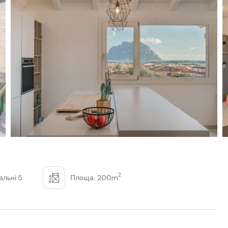
2
альні:5
Площа: 200m