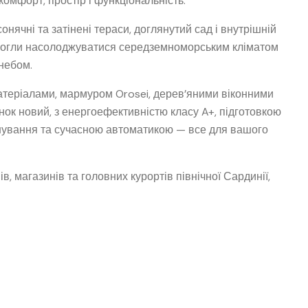
комфорт, простір і функціональність.
нячні та затінені тераси, доглянутий сад і внутрішній
ви могли насолоджуватися середземноморським кліматом
 небом.
атеріалами, мармуром Orosei, дерев’яними віконними
нок новий, з енергоефективністю класу A+, підготовкою
нування та сучасною автоматикою — все для вашого
в, магазинів та головних курортів північної Сардинії,