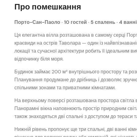
Про помешкання
Порто-Сан-Паоло · 10 гостей · 5 спалень · 4 ванн
Ця елегантна вілла розташована в самому серці Пор
краєвиди на острів Таволара — один із найвпізнавані
локації та сучасної архітектури робить її ідеальним 
відпочинку біля моря.
Будинок займає 200 м² внутрішнього простору та роз
Планування продумане до дрібниць і дозволяє зручно 
спільними зонами та приватними кімнатами.
На верхньому поверсі розташована простора світла ві
Панорамні вікна наповнюють простір природним світло
також знаходяться дві спальні з доступом до тераси та
Нижній рівень пропонує ще три спальні, дві ванні кі