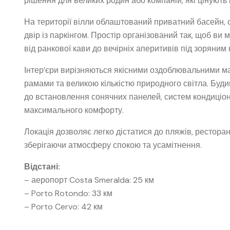
рішення для великих родин або компаній, які цінують 
На території вілли облаштований приватний басейн, со
двір із паркінгом. Простір організований так, щоб 
від ранкової кави до вечірніх аперитивів під зоряним
Інтер’єри вирізняються якісними оздоблювальними м
рамами та великою кількістю природного світла. Буди
до встановлення сонячних панелей, систем кондиціо
максимального комфорту.
Локація дозволяє легко дістатися до пляжів, ресторані
зберігаючи атмосферу спокою та усамітнення.
Відстані:
– аеропорт Costa Smeralda: 25 км
– Porto Rotondo: 33 км
– Porto Cervo: 42 км