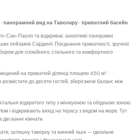
і · панорамний вид на Таволару · приватний басейн
то-Сан-Паоло та відкриває захопливі панорамні
ших пейзажів Сардинії. Поєднання приватності, зручної
вибором для спокійного, стильного та комфортного
міщений на приватній ділянці площею 450 м².
розмістити до десяти гостей, зберігаючи баланс між
тальня відкритого типу з мінікухнею та обідньою зоною.
м і відкривають вихід на терасу з видом на море. Тут
 дві ванні кімнати.
мнати, затишну таверну та винний льох — ідеальне