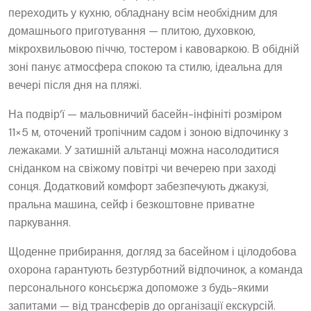
переходить у кухню, обладнану всім необхідним для
домашнього приготування — плитою, духовкою,
мікрохвильовою піччю, тостером і кавоваркою. В обідній
зоні панує атмосфера спокою та стилю, ідеальна для
вечері після дня на пляжі.
На подвір’ї — мальовничий басейн-інфініті розміром
11×5 м, оточений тропічним садом і зоною відпочинку з
лежаками. У затишній альтанці можна насолодитися
сніданком на свіжому повітрі чи вечерею при заході
сонця. Додатковий комфорт забезпечують джакузі,
пральна машина, сейф і безкоштовне приватне
паркування.
Щоденне прибирання, догляд за басейном і цілодобова
охорона гарантують безтурботний відпочинок, а команда
персонального консьєржа допоможе з будь-якими
запитами — від трансферів до організації екскурсій.