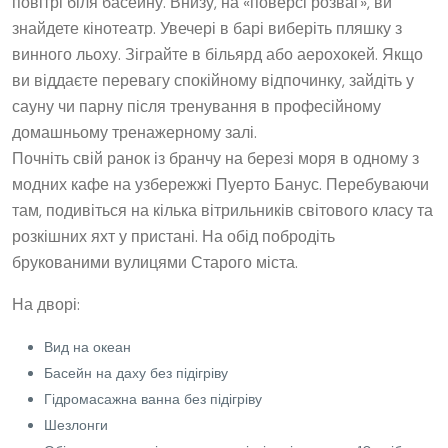
повітрі біля басейну. Внизу, на «поверсі розваг», ви
знайдете кінотеатр. Увечері в барі виберіть пляшку з
винного льоху. Зіграйте в більярд або аерохокей. Якщо
ви віддаєте перевагу спокійному відпочинку, зайдіть у
сауну чи парну після тренування в професійному
домашньому тренажерному залі.
Почніть свій ранок із бранчу на березі моря в одному з
модних кафе на узбережжі Пуерто Банус. Перебуваючи
там, подивіться на кілька вітрильників світового класу та
розкішних яхт у пристані. На обід побродіть
брукованими вулицями Старого міста.
На дворі:
Вид на океан
Басейн на даху без підігріву
Гідромасажна ванна без підігріву
Шезлонги