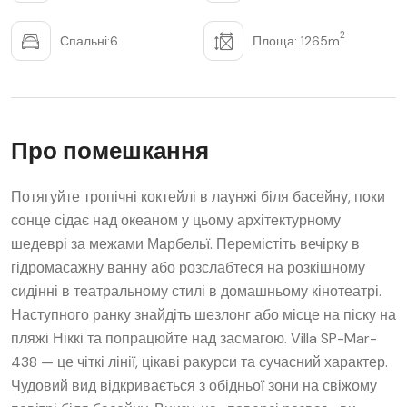
2
Спальні:6
Площа: 1265m
Про помешкання
Потягуйте тропічні коктейлі в лаунжі біля басейну, поки
сонце сідає над океаном у цьому архітектурному
шедеврі за межами Марбельї. Перемістіть вечірку в
гідромасажну ванну або розслабтеся на розкішному
сидінні в театральному стилі в домашньому кінотеатрі.
Наступного ранку знайдіть шезлонг або місце на піску на
пляжі Ніккі та попрацюйте над засмагою. Villa SP-Mar-
438 — це чіткі лінії, цікаві ракурси та сучасний характер.
Чудовий вид відкривається з обідньої зони на свіжому