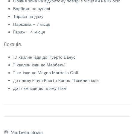
Обідня зона на відкритому повітрі з місцями на 10 осіб
Барбекю на вугіллі
Тераса на даху
Парковка – 7 місць
Гараж – 4 місця
Локація:
10 хвилин їзди до Пуерто Банус
11 хвилин їзди до Марбельї
11 км їзди до Magna Marbella Golf
до пляжу Playa Puerto Banus 11 хвилин їзди
до 17 км їзди до пляжу Ніккі
Marbella, Spain