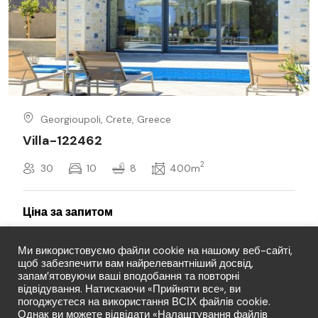
Georgioupoli, Crete, Greece
Villa-122462
2
30
10
8
400m
Ми використовуємо файли cookie на нашому веб-сайті,
щоб забезпечити вам найрелевантніший досвід,
запам’ятовуючи ваші вподобання та повторні
відвідування. Натискаючи «Прийняти все», ви
погоджуєтеся на використання ВСІХ файлів cookie.
Однак ви можете відвідати «Налаштування файлів