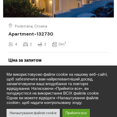
Podstrana, Croatia
Apartment-132730
2
4
2
2
0m
Ми використовуємо файли cookie на нашому веб-сайті,
щоб забезпечити вам найрелевантніший досвід,
запам’ятовуючи ваші вподобання та повторні
відвідування. Натискаючи «Прийняти все», ви
погоджуєтеся на використання ВСІХ файлів cookie.
Однак ви можете відвідати «Налаштування файлів
cookie», щоб надати контрольовану згоду.
© Copyright LFT 2026. Права захищено.
Від:
Налаштування файлів cookie
Прийняти все
Запит