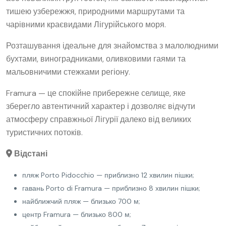
тишею узбережжя, природними маршрутами та
чарівними краєвидами Лігурійського моря.
Розташування ідеальне для знайомства з малолюдними
бухтами, виноградниками, оливковими гаями та
мальовничими стежками регіону.
Framura — це спокійне прибережне селище, яке
зберегло автентичний характер і дозволяє відчути
атмосферу справжньої Лігурії далеко від великих
туристичних потоків.
Відстані
пляж Porto Pidocchio — приблизно 12 хвилин пішки;
гавань Porto di Framura — приблизно 8 хвилин пішки;
найближчий пляж — близько 700 м;
центр Framura — близько 800 м;