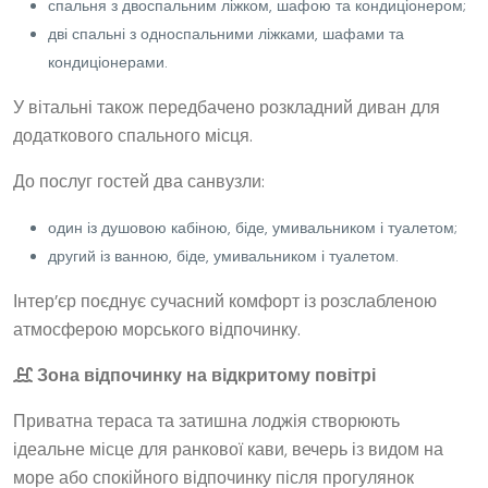
спальня з двоспальним ліжком, шафою та кондиціонером;
дві спальні з односпальними ліжками, шафами та
кондиціонерами.
У вітальні також передбачено розкладний диван для
додаткового спального місця.
До послуг гостей два санвузли:
один із душовою кабіною, біде, умивальником і туалетом;
другий із ванною, біде, умивальником і туалетом.
Інтер’єр поєднує сучасний комфорт із розслабленою
атмосферою морського відпочинку.
Зона відпочинку на відкритому повітрі
Приватна тераса та затишна лоджія створюють
ідеальне місце для ранкової кави, вечерь із видом на
море або спокійного відпочинку після прогулянок