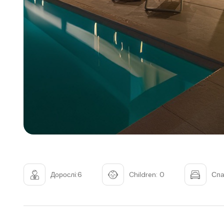
Дорослі:6
Children: 0
Спа