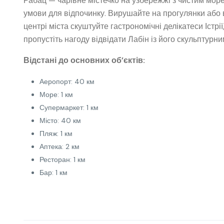
Рабац — чарівне містечко на узбережжі з чистим море
умови для відпочинку. Вирушайте на прогулянки або 
центрі міста скуштуйте гастрономічні делікатеси Істрії
пропустіть нагоду відвідати Лабін із його скульптурн
Відстані до основних об’єктів:
Аеропорт: 40 км
Море: 1 км
Супермаркет: 1 км
Місто: 40 км
Пляж: 1 км
Аптека: 2 км
Ресторан: 1 км
Бар: 1 км