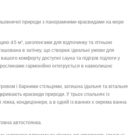
мальовничої природи з панорамними краєвидами на море
ею 45 м², шезлонгами для відпочинку та літньою
зташована в затінку, що створює ідеальні умови для
 вашого комфорту доступні сауна та підігрів підлоги у
и рослинами гармонійно інтегрується в навколишнє
ровом і барними стільцями, затишна їдальня та вітальня
ідкривають краєвиди природи. У трьох спальнях із
іжка, кондиціонери, а в одній із ванних є окрема ванна
штовна автостоянка.