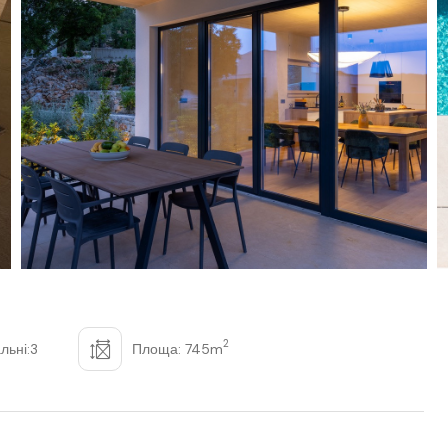
2
льні:3
Площа: 745m