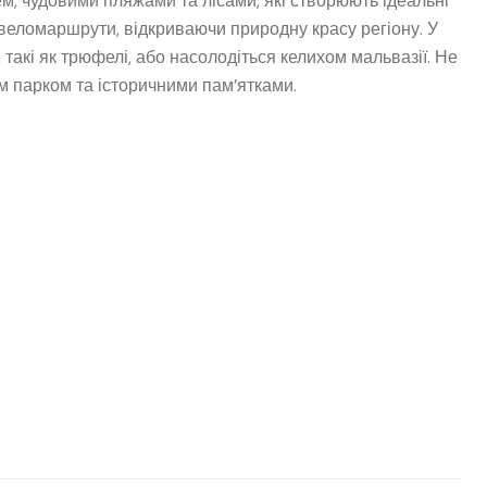
м, чудовими пляжами та лісами, які створюють ідеальні
веломаршрути, відкриваючи природну красу регіону. У
, такі як трюфелі, або насолодіться келихом мальвазії. Не
им парком та історичними пам’ятками.