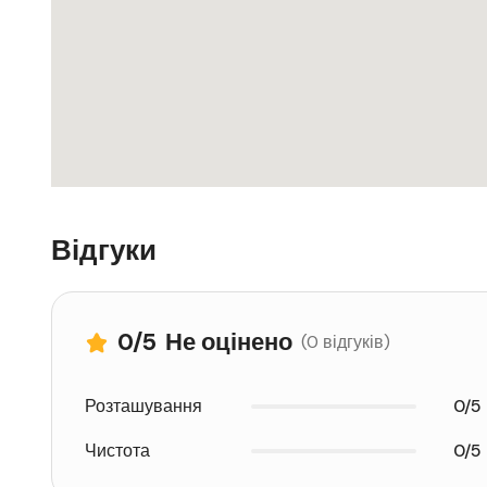
Відгуки
0
/5
Не оцінено
(0 відгуків)
Розташування
0/5
Чистота
0/5