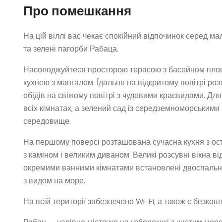
Про помешкання
На цій віллі вас чекає спокійний відпочинок серед 
та зелені пагорби Рабаца.
Насолоджуйтеся просторою терасою з басейном площ
кухнею з мангалом. Їдальня на відкритому повітрі ро
обідів на свіжому повітрі з чудовими краєвидами. Для
всіх кімнатах, а зелений сад із середземноморським
середовище.
На першому поверсі розташована сучасна кухня з ост
з каміном і великим диваном. Великі розсувні вікна в
окремими ванними кімнатами встановлені двоспальні л
з видом на море.
На всій території забезпечено Wi-Fi, а також є безко