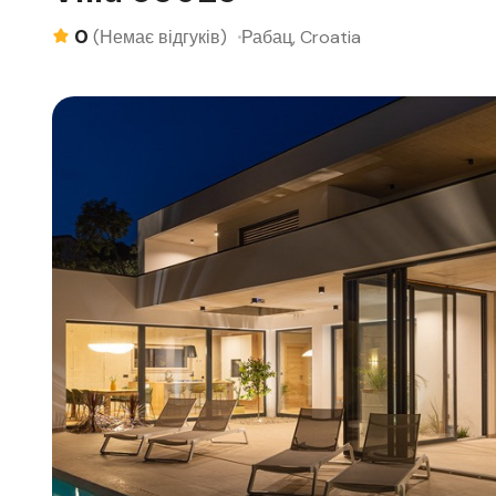
0
Рабац, Croatia
(Немає відгуків)