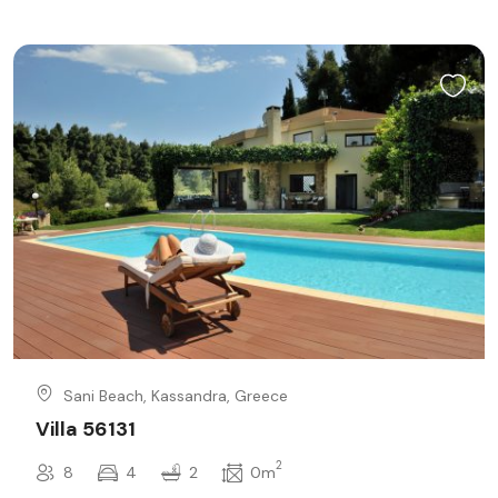
Sani Beach, Kassandra, Greece
Villa 56131
2
8
4
2
0m