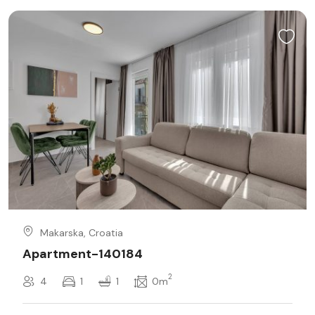
Makarska, Croatia
Apartment-140184
2
4
1
1
0m