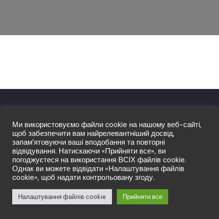
© Copyright LFT 2026. Права захищено.
Ми використовуємо файли cookie на нашому веб-сайті,
щоб забезпечити вам найрелевантніший досвід,
запам’ятовуючи ваші вподобання та повторні
відвідування. Натискаючи «Прийняти все», ви
погоджуєтеся на використання ВСІХ файлів cookie.
Однак ви можете відвідати «Налаштування файлів
cookie», щоб надати контрольовану згоду.
Налаштування файлів cookie
Прийняти все