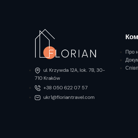
Ком
Про 
Доку
Спів
ul. Krzywda 12A, lok. 7B, 30-
710 Kraków
+38 050 622 07 57
ukr1@floriantravel.com