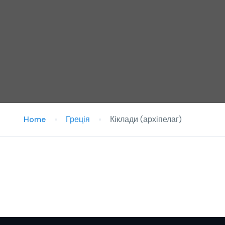
Home
Греція
Кіклади (архіпелаг)