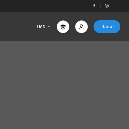
Запит
USD