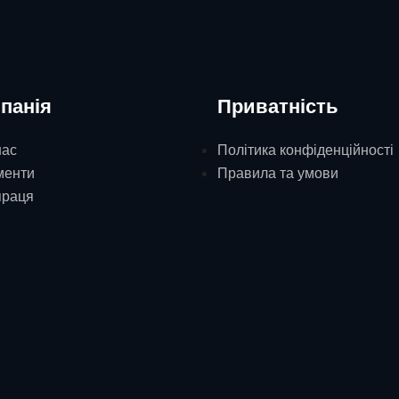
панія
Приватність
нас
Політика конфіденційності
менти
Правила та умови
праця