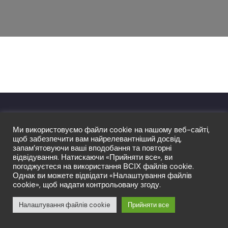
© Copyright LFT 2026. Права захищено.
Ми використовуємо файли cookie на нашому веб-сайті,
щоб забезпечити вам найрелевантніший досвід,
запам’ятовуючи ваші вподобання та повторні
відвідування. Натискаючи «Прийняти все», ви
погоджуєтеся на використання ВСІХ файлів cookie.
Однак ви можете відвідати «Налаштування файлів
cookie», щоб надати контрольовану згоду.
Налаштування файлів cookie
Прийняти все