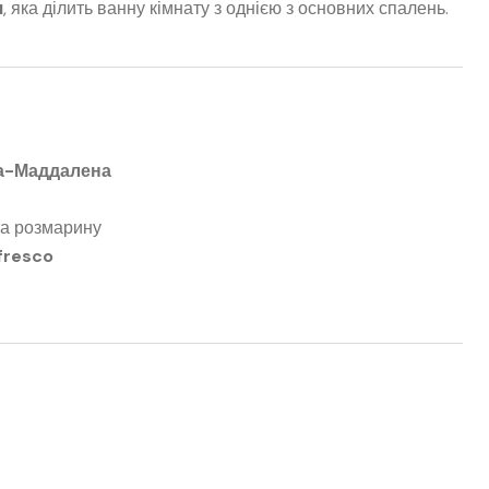
я
, яка ділить ванну кімнату з однією з основних спалень.
Ла-Маддалена
та розмарину
 fresco