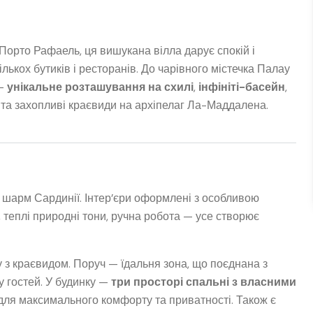
орто Рафаель, ця вишукана вілла дарує спокій і
лькох бутиків і ресторанів. До чарівного містечка Палау
 —
унікальне розташування на схилі
,
інфініті-басейн
,
та захопливі краєвиди на архіпелаг Ла-Маддалена.
а шарм Сардинії. Інтер’єри оформлені з особливою
, теплі природні тони, ручна робота — усе створює
 з краєвидом. Поруч — їдальня зона, що поєднана з
 гостей. У будинку —
три просторі спальні з власними
 для максимального комфорту та приватності. Також є