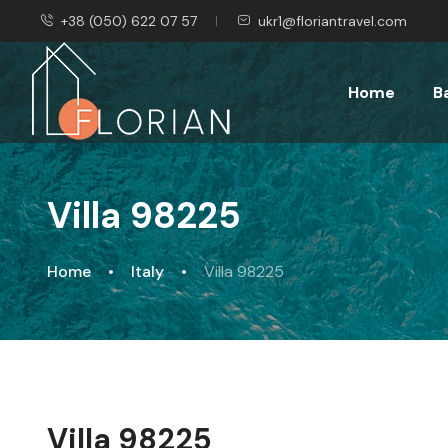
+38 (050) 622 07 57
ukr1@floriantravel.com
Home
B
Villa 98225
Home
Italy
Villa 98225
Villa 98225