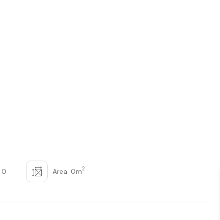
2
 0
Area: 0m