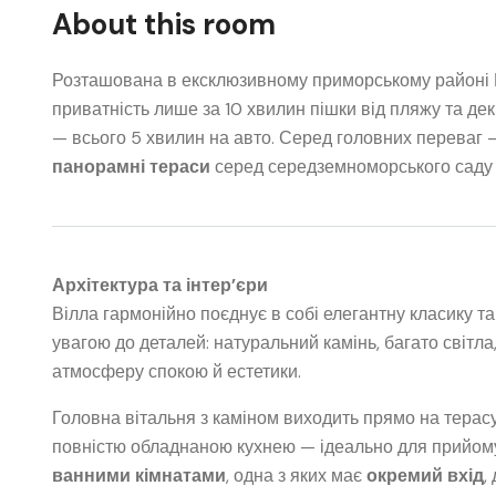
About this room
Розташована в ексклюзивному приморському районі П
приватність лише за 10 хвилин пішки від пляжу та декі
— всього 5 хвилин на авто. Серед головних переваг
панорамні тераси
серед середземноморського саду 
Архітектура та інтер’єри
Вілла гармонійно поєднує в собі елегантну класику т
увагою до деталей: натуральний камінь, багато світла
атмосферу спокою й естетики.
Головна вітальня з каміном виходить прямо на терасу
повністю обладнаною кухнею — ідеально для прийому
ванними кімнатами
, одна з яких має
окремий вхід
,