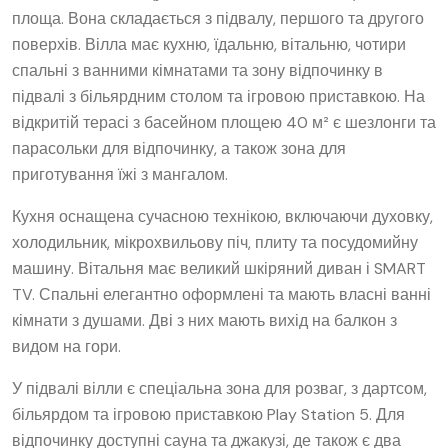
площа. Вона складається з підвалу, першого та другого
поверхів. Вілла має кухню, їдальню, вітальню, чотири
спальні з ванними кімнатами та зону відпочинку в
підвалі з більярдним столом та ігровою приставкою. На
відкритій терасі з басейном площею 40 м² є шезлонги та
парасольки для відпочинку, а також зона для
приготування їжі з мангалом.
Кухня оснащена сучасною технікою, включаючи духовку,
холодильник, мікрохвильову піч, плиту та посудомийну
машину. Вітальня має великий шкіряний диван і SMART
TV. Спальні елегантно оформлені та мають власні ванні
кімнати з душами. Дві з них мають вихід на балкон з
видом на гори.
У підвалі вілли є спеціальна зона для розваг, з дартсом,
більярдом та ігровою приставкою Play Station 5. Для
відпочинку доступні сауна та джакузі, де також є два