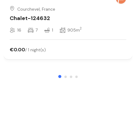
Courchevel, France
Chalet-124632
2
16
7
1
905m
€0.00
/ 1 night(s)