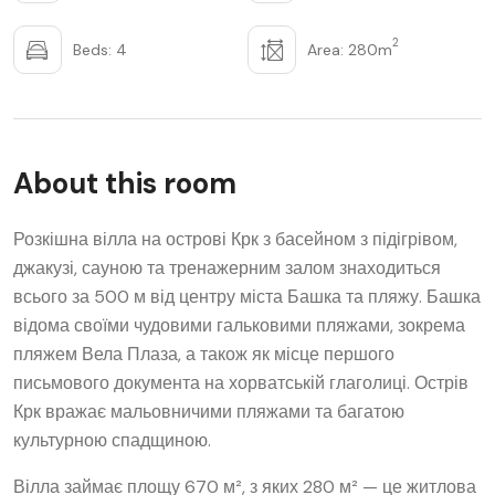
2
Beds: 4
Area: 280m
About this room
Розкішна вілла на острові Крк з басейном з підігрівом,
джакузі, сауною та тренажерним залом знаходиться
всього за 500 м від центру міста Башка та пляжу. Башка
відома своїми чудовими гальковими пляжами, зокрема
пляжем Вела Плаза, а також як місце першого
письмового документа на хорватській глаголиці. Острів
Крк вражає мальовничими пляжами та багатою
культурною спадщиною.
Вілла займає площу 670 м², з яких 280 м² — це житлова