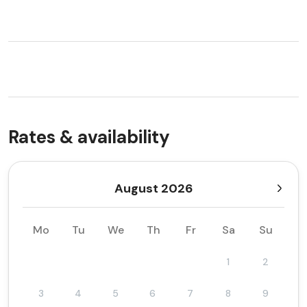
Rates & availability
August 2026
Mo
Tu
We
Th
Fr
Sa
Su
1
2
3
4
5
6
7
8
9