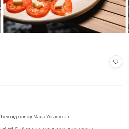
o
1 км від пляжу
Мала Ульцінська.
ий Wi-Fi і безплатна приватна автостоянка.