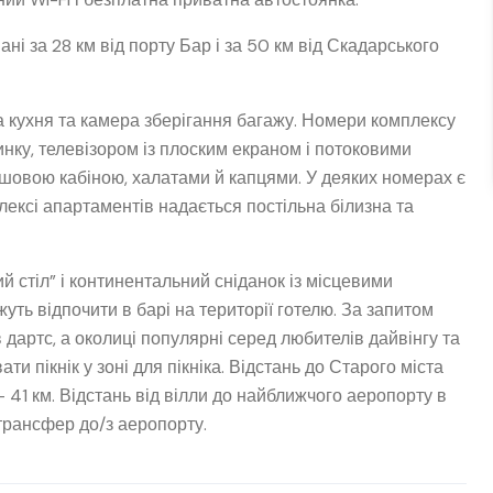
 за 28 км від порту Бар і за 50 км від Скадарського
на кухня та камера зберігання багажу. Номери комплексу
нку, телевізором із плоским екраном і потоковими
шовою кабіною, халатами й капцями. У деяких номерах є
лексі апартаментів надається постільна білизна та
 стіл” і континентальний сніданок із місцевими
уть відпочити в барі на території готелю. За запитом
 дартс, а околиці популярні серед любителів дайвінгу та
ти пікнік у зоні для пікніка. Відстань до Старого міста
– 41 км. Відстань від вілли до найближчого аеропорту в
трансфер до/з аеропорту.