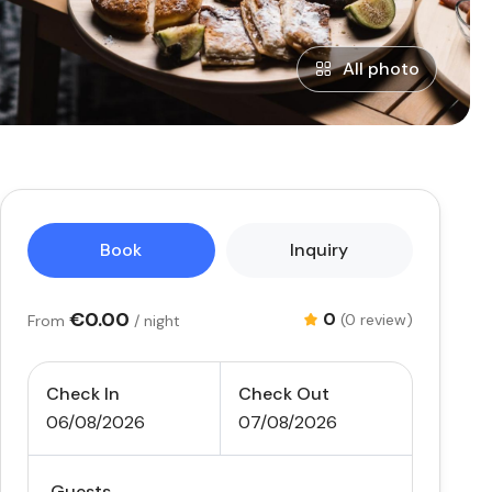
All photo
Book
Inquiry
€0.00
0
(0 review)
From
/ night
Check In
Check Out
06/08/2026
07/08/2026
Guests