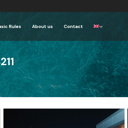
asic Rules
About us
Contact
211