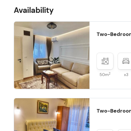
Availability
Two-Bedroo
2
50m
x3
Two-Bedroo