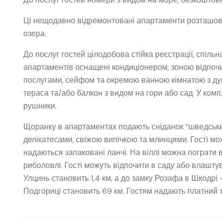
Ці нещодавно відремонтовані апартаменти розташовані
озера.
До послуг гостей цілодобова стійка реєстрації, спіль
апартаментів оснащені кондиціонером, зоною відпочи
послугами, сейфом та окремою ванною кімнатою з ду
тераса та/або балкон з видом на гори або сад. У комп
рушники.
Щоранку в апартаментах подають сніданок “шведський
делікатесами, свіжою випічкою та млинцями. Гості мож
надаються запаковані ланчі. На віллі можна пограти в
риболовлі. Гості можуть відпочити в саду або влаштува
Улцинь становить 1,4 км, а до замку Розафа в Шкодрі 
Подгориці становить 69 км. Гостям надають платний 