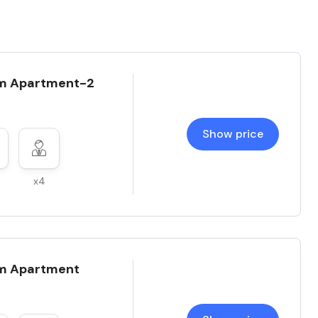
m Apartment-2
Show price
x4
m Apartment