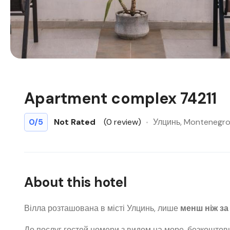
Apartment complex 74211
0
/5
Not Rated
(0 review)
Улцинь, Montenegr
About this hotel
Вілла розташована в місті Улцинь, лише
менш ніж за 
До послуг гостей номери з видом на море, безкоштовн