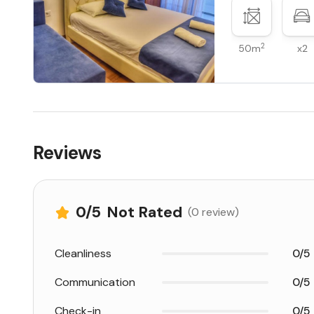
2
50m
x2
Reviews
0
/5
Not Rated
(0 review)
Cleanliness
0/5
Communication
0/5
Check-in
0/5