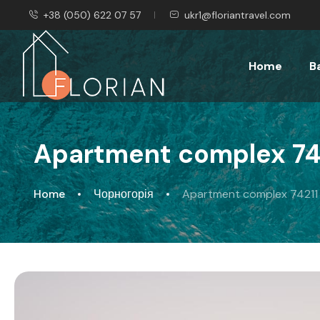
+38 (050) 622 07 57
ukr1@floriantravel.com
Home
B
Apartment complex 74
Home
Чорногорія
Apartment complex 74211