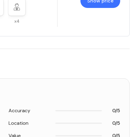
Show price
x4
Accuracy
0/5
Location
0/5
Value
0/5